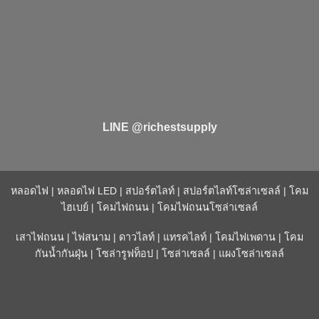
LINE @richestsupply
หลอดไฟ
|
หลอดไฟ LED
|
สปอร์ตไลท์
|
สปอร์ตไลท์โซล่าเซลล์
|
โคม
ไฮเบย์
|
โคมไฟถนน
|
โคมไฟถนนโซล่าเซลล์
เสาไฟถนน
|
ไฟสนาม
|
ดาวไลท์
|
แทรคไลท์
|
โคมไฟเพดาน
|
โคม
กันน้ำกันฝุ่น
|
โซล่ารูฟท็อป
|
โซล่าเซลล์
|
แผงโซล่าเซลล์