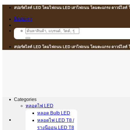
Skip
สปอร์ตไลท์ LED โคมไฟถนน LED เสาไฟถนน โคมตะแกรง ดาวน์ไลท์ 
to
content
ติดต่อเรา
Search
for:
สปอร์ตไลท์ LED โคมไฟถนน LED เสาไฟถนน โคมตะแกรง ดาวน์ไลท์ 
Categories
หลอดไฟ LED
หลอด Bulb LED
หลอดไฟ LED T8 /
รางนีออน LED T8