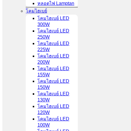
หลอดไฟ Lamptan
โคมไฮเบย์
โคมไฮเบย์ LED
300W
โคมไฮเบย์ LED
250W
โคมไฮเบย์ LED
225W
โคมไฮเบย์ LED
200W
โคมไฮเบย์ LED
155W
โคมไฮเบย์ LED
150W
โคมไฮเบย์ LED
130W
โคมไฮเบย์ LED
120W
โคมไฮเบย์ LED
100W