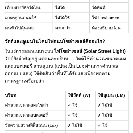
เทียบต่างยี่ห้อได้ไหม
ไม่ได้
ได้ทันที
มาตรฐานถนนใช้
ไม่ได้ใช้
ใช้ Lux/Lumen
คนทั่วไปคุ้นเคย
มากกว่า
ต้องอธิบายก่อน
วัตต์และลูเมนในโคมไฟถนนโซล่าเซลล์คืออะไร?
ในแง่การออกแบบระบบ
ไฟโซล่าเซลล์ (Solar Street Light)
วัตต์ยังสำคัญอยู่ แต่คนละบริบท — วัตต์ใช้คำนวณขนาดแผง
และแบตเตอรี่ ส่วนลูเมน (แปลงเป็น Lux ผ่านการคำนวณ
ออกแบบแสง) ใช้ตัดสินว่าพื้นที่ได้รับแสงเพียงพอตาม
มาตรฐานหรือเปล่า
บริบท
ใช้วัตต์ (W)
ใช้ลูเมน (LM)
คำนวณขนาดแผงโซล่า
✓ ใช้
✗ ไม่ใช้
คำนวณขนาดแบตเตอรี่
✓ ใช้
✗ ไม่ใช้
วัดความสว่างที่พื้นถนน (Lux)
✗ ไม่ใช้
✓ ใช้