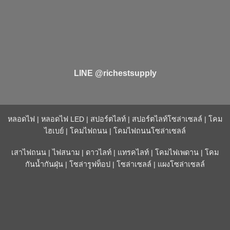
LINE @richestsupply
หลอดไฟ
|
หลอดไฟ LED
|
สปอร์ตไลท์
|
สปอร์ตไลท์โซล่าเซลล์
|
โคม
ไฮเบย์
|
โคมไฟถนน
|
โคมไฟถนนโซล่าเซลล์
เสาไฟถนน
|
ไฟสนาม
|
ดาวไลท์
|
แทรคไลท์
|
โคมไฟเพดาน
|
โคม
กันน้ำกันฝุ่น
|
โซล่ารูฟท็อป
|
โซล่าเซลล์
|
แผงโซล่าเซลล์