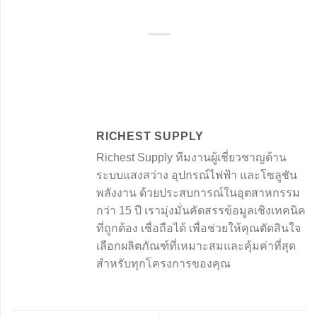
RICHEST SUPPLY
Richest Supply ทีมงานผู้เชี่ยวชาญด้าน
ระบบแสงสว่าง อุปกรณ์ไฟฟ้า และโซลูชัน
พลังงาน ด้วยประสบการณ์ในอุตสาหกรรม
กว่า 15 ปี เรามุ่งมั่นคัดสรรข้อมูลเชิงเทคนิค
ที่ถูกต้อง เชื่อถือได้ เพื่อช่วยให้คุณตัดสินใจ
เลือกผลิตภัณฑ์ที่เหมาะสมและคุ้มค่าที่สุด
สำหรับทุกโครงการของคุณ