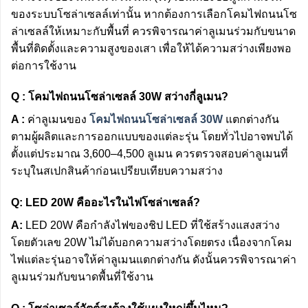
ของระบบโซล่าเซลล์เท่านั้น หากต้องการเลือกโคมไฟถนนโซ
ล่าเซลล์ให้เหมาะกับพื้นที่ ควรพิจารณาค่าลูเมนร่วมกับขนาด
พื้นที่ติดตั้งและความสูงของเสา เพื่อให้ได้ความสว่างเพียงพอ
ต่อการใช้งาน
Q : โคมไฟถนนโซล่าเซลล์ 30W สว่างกี่ลูเมน?
A :
ค่าลูเมนของ
โคมไฟถนนโซล่าเซลล์ 30W
แตกต่างกัน
ตามผู้ผลิตและการออกแบบของแต่ละรุ่น โดยทั่วไปอาจพบได้
ตั้งแต่ประมาณ 3,600–4,500 ลูเมน ควรตรวจสอบค่าลูเมนที่
ระบุในสเปกสินค้าก่อนเปรียบเทียบความสว่าง
Q: LED 20W คืออะไรในไฟโซล่าเซลล์?
A:
LED 20W คือกำลังไฟของชิป LED ที่ใช้สร้างแสงสว่าง
โดยตัวเลข 20W ไม่ได้บอกความสว่างโดยตรง เนื่องจากโคม
ไฟแต่ละรุ่นอาจให้ค่าลูเมนแตกต่างกัน ดังนั้นควรพิจารณาค่า
ลูเมนร่วมกับขนาดพื้นที่ใช้งาน