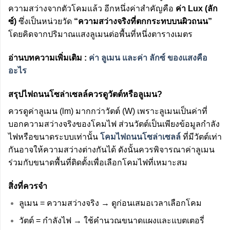
ความสว่างจากตัวโคมแล้ว อีกหนึ่งค่าสำคัญคือ
ค่า Lux (ลัก
ซ์)
ซึ่งเป็นหน่วยวัด
“ความสว่างจริงที่ตกกระทบบนผิวถนน”
โดยคิดจากปริมาณแสงลูเมนต่อพื้นที่หนึ่งตารางเมตร
อ่านบทความเพิ่มเติม :
ค่า ลูเมน และค่า ลักซ์ ของแสงคือ
อะไร
สรุปไฟถนนโซล่าเซลล์ควรดูวัตต์หรือลูเมน?
ควรดูค่าลูเมน (lm) มากกว่าวัตต์ (W) เพราะลูเมนเป็นค่าที่
บอกความสว่างจริงของโคมไฟ ส่วนวัตต์เป็นเพียงข้อมูลกำลัง
ไฟหรือขนาดระบบเท่านั้น
โคมไฟถนนโซล่าเซลล์
ที่มีวัตต์เท่า
กันอาจให้ความสว่างต่างกันได้ ดังนั้นควรพิจารณาค่าลูเมน
ร่วมกับขนาดพื้นที่ติดตั้งเพื่อเลือกโคมไฟที่เหมาะสม
สิ่งที่ควรจำ
ลูเมน = ความสว่างจริง → ดูก่อนเสมอเวลาเลือกโคม
วัตต์ = กำลังไฟ → ใช้คำนวณขนาดแผงและแบตเตอรี่