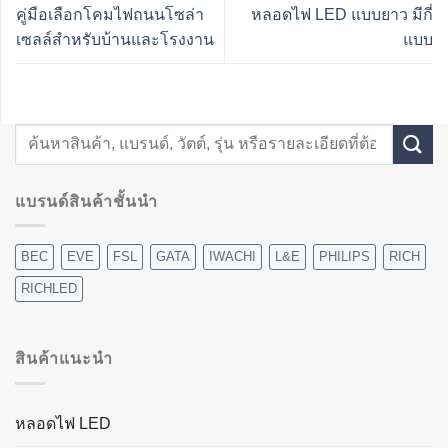
คู่มือเลือกโคมไฟถนนโซล่า
หลอดไฟ LED แบบยาว มีกี่
เซลล์สำหรับบ้านและโรงงาน
แบบ
แบรนด์สินค้าชั้นนำ
BEC
EVE
FSL
GATA
IWACHI
L&E
PHILIPS
RICH
RICHLED
สินค้าแนะนำ
หลอดไฟ LED