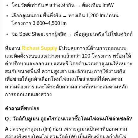
โคมวัตต์เท่ากัน ≠ สว่างเท่ากัน → ต้องเทียบ lm/W
เลือกลูเมนตามพื้นที่จริง → ทางเดิน 1,200 lm / ถนน
โครงการ 3,600–4,500 lm
ขอ Spec Sheet จากผู้ผลิต → เพื่อดูลูเมนจริง ไม่ใช่แค่วัตต์
ทีมงาน
Richest Supply
มีประสบการณ์ด้านการออกแบบ
และติดตั้งระบบแสงสว่างมาแล้วกว่า 100 โครงการ พร้อมให้
คำปรึกษาและออกแบบแสงฟรี โดยคำนวณค่าลูเมนให้เหมาะ
สมกับขนาดพื้นที่ ความสูงเสา และลักษณะการใช้งานจริง
เพื่อช่วยให้ลูกค้าเลือกโคมไฟถนนโซล่าเซลล์ได้ตรงตาม
ความต้องการ และได้ระดับความสว่างที่เหมาะสมตามหลัก
การออกแบบแสงสว่าง
คำถามที่พบบ่อย
Q : วัตต์กับลูเมน ดูอะไรก่อนเวลาซื้อโคมไฟถนนโซล่าเซลล์?
A :
ควรดูค่าลูเมน (lm) ก่อน เพราะลูเมนเป็นค่าที่บอกความ
สว่างจริงของโคมไฟ ส่วนวัตต์ (W) เป็นเพียงข้อมูลกำลังไฟ