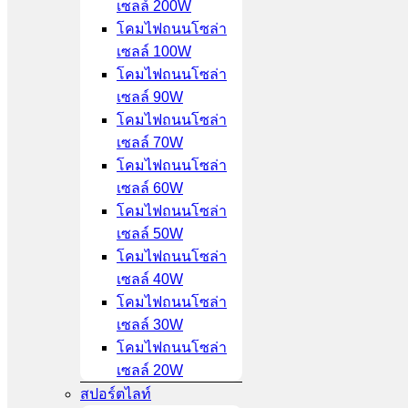
เซลล์ 200W
โคมไฟถนนโซล่า
เซลล์ 100W
โคมไฟถนนโซล่า
เซลล์ 90W
โคมไฟถนนโซล่า
เซลล์ 70W
โคมไฟถนนโซล่า
เซลล์ 60W
โคมไฟถนนโซล่า
เซลล์ 50W
โคมไฟถนนโซล่า
เซลล์ 40W
โคมไฟถนนโซล่า
เซลล์ 30W
โคมไฟถนนโซล่า
เซลล์ 20W
สปอร์ตไลท์