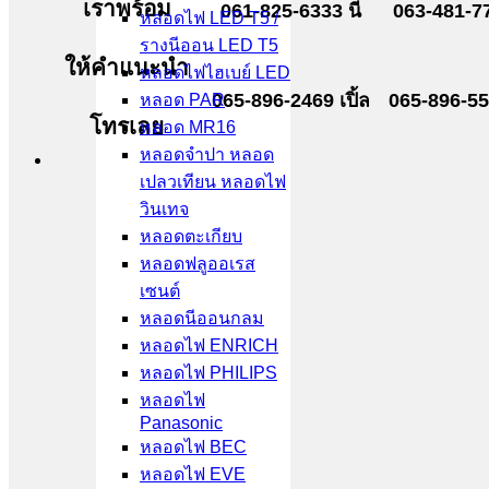
เราพร้อม
061-825-6333 นี
063-481-77
หลอดไฟ LED T5 /
รางนีออน LED T5
ให้คำแนะนำ
หลอดไฟไฮเบย์ LED
065-896-2469 เปิ้ล
065-896-55
หลอด PAR
โทรเลย
หลอด MR16
หลอดจำปา หลอด
เปลวเทียน หลอดไฟ
วินเทจ
หลอดตะเกียบ
หลอดฟลูออเรส
เซนต์
หลอดนีออนกลม
หลอดไฟ ENRICH
หลอดไฟ PHILIPS
หลอดไฟ
Panasonic
หลอดไฟ BEC
หลอดไฟ EVE