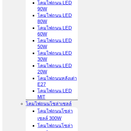
โคมไฟถนน LED
90W
โคมไฟถนน LED
80W
โคมไฟถนน LED
60W
โคมไฟถนน LED
50W
โคมไฟถนน LED
30W
โคมไฟถนน LED
20W
โคมไฟถนนหลังเต่า
E27
โคมไฟถนน LED
MIT
โคมไฟถนนโซล่าเซลล์
โคมไฟถนนโซล่า
เซลล์ 300W
โคมไฟถนนโซล่า