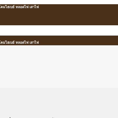
โคมไฮเบย์ หลอดไฟ เสาไฟ
โคมไฮเบย์ หลอดไฟ เสาไฟ