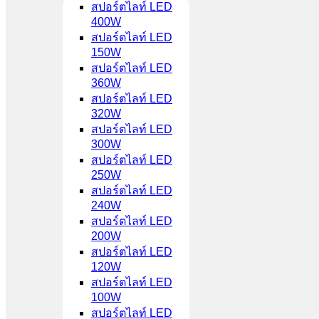
สปอร์ตไลท์ LED
400W
สปอร์ตไลท์ LED
150W
สปอร์ตไลท์ LED
360W
สปอร์ตไลท์ LED
320W
สปอร์ตไลท์ LED
300W
สปอร์ตไลท์ LED
250W
สปอร์ตไลท์ LED
240W
สปอร์ตไลท์ LED
200W
สปอร์ตไลท์ LED
120W
สปอร์ตไลท์ LED
100W
สปอร์ตไลท์ LED