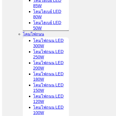
โคมไฮเบย์ LED
85W
โคมไฮเบย์ LED
80W
โคมไฮเบย์ LED
50W
โคมไฟถนน
โคมไฟถนน LED
300W
โคมไฟถนน LED
250W
โคมไฟถนน LED
200W
โคมไฟถนน LED
180W
โคมไฟถนน LED
150W
โคมไฟถนน LED
120W
โคมไฟถนน LED
100W