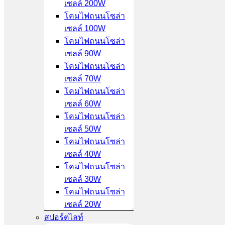
เซลล์ 200W
โคมไฟถนนโซล่า
เซลล์ 100W
โคมไฟถนนโซล่า
เซลล์ 90W
โคมไฟถนนโซล่า
เซลล์ 70W
โคมไฟถนนโซล่า
เซลล์ 60W
โคมไฟถนนโซล่า
เซลล์ 50W
โคมไฟถนนโซล่า
เซลล์ 40W
โคมไฟถนนโซล่า
เซลล์ 30W
โคมไฟถนนโซล่า
เซลล์ 20W
สปอร์ตไลท์