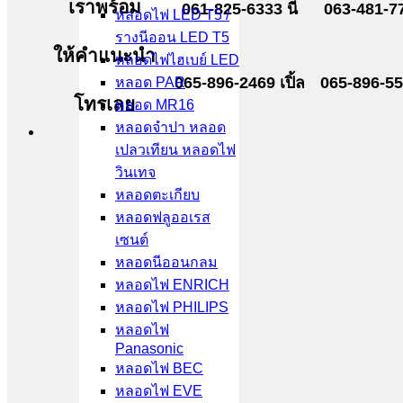
เราพร้อม
061-825-6333 นี
063-481-77
หลอดไฟ LED T5 /
รางนีออน LED T5
ให้คำแนะนำ
หลอดไฟไฮเบย์ LED
065-896-2469 เปิ้ล
065-896-55
หลอด PAR
โทรเลย
หลอด MR16
หลอดจำปา หลอด
เปลวเทียน หลอดไฟ
วินเทจ
หลอดตะเกียบ
หลอดฟลูออเรส
เซนต์
หลอดนีออนกลม
หลอดไฟ ENRICH
หลอดไฟ PHILIPS
หลอดไฟ
Panasonic
หลอดไฟ BEC
หลอดไฟ EVE