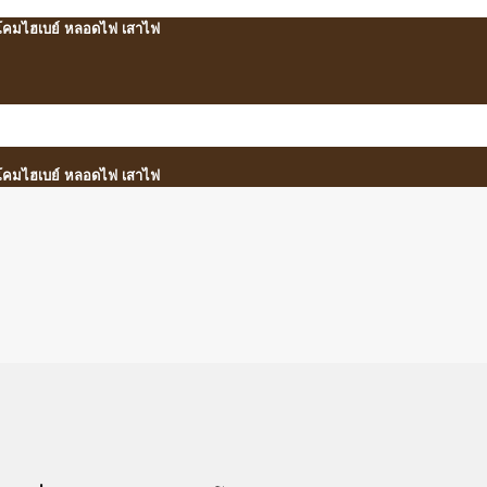
โคมไฮเบย์ หลอดไฟ เสาไฟ
โคมไฮเบย์ หลอดไฟ เสาไฟ