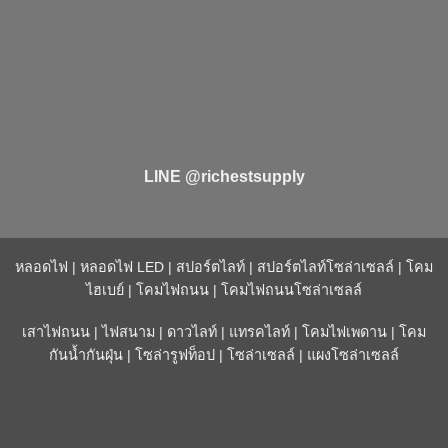
LINE @richestsupply
หลอดไฟ
|
หลอดไฟ LED
|
สปอร์ตไลท์
|
สปอร์ตไลท์โซล่าเซลล์
|
โคม
ไฮเบย์
|
โคมไฟถนน
|
โคมไฟถนนโซล่าเซลล์
เสาไฟถนน
|
ไฟสนาม
|
ดาวไลท์
|
แทรคไลท์
|
โคมไฟเพดาน
|
โคม
กันน้ำกันฝุ่น
|
โซล่ารูฟท็อป
|
โซล่าเซลล์
|
แผงโซล่าเซลล์