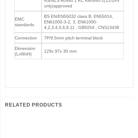
AS/NZS 60950.1 KC K60950-1(12/24V
only)approved
BS EN/EN55032 class B, EN55014,
EMC
EN61000-3-2, 3, EN61000-
standards
4,2,3,4,5,6,8,11 ; GB9254 ; CNS13438
Connection
7P/9.5mm pitch terminal block
Dimension
129x 97x 30 mm.
(LxWxH)
RELATED PRODUCTS