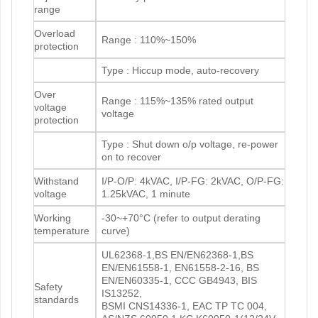
range
Overload
Range : 110%~150%
protection
Type : Hiccup mode, auto-recovery
Over
Range : 115%~135% rated output
voltage
voltage
protection
Type : Shut down o/p voltage, re-power
on to recover
Withstand
I/P-O/P: 4kVAC, I/P-FG: 2kVAC, O/P-FG:
voltage
1.25kVAC, 1 minute
Working
-30~+70°C (refer to output derating
temperature
curve)
UL62368-1,BS EN/EN62368-1,BS
EN/EN61558-1, EN61558-2-16, BS
EN/EN60335-1, CCC GB4943, BIS
Safety
IS13252,
standards
BSMI CNS14336-1, EAC TP TC 004,