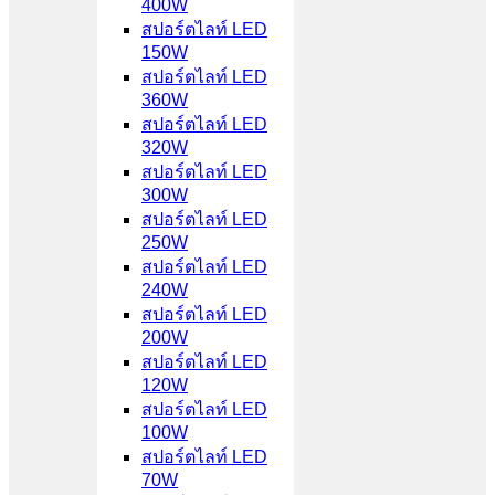
400W
สปอร์ตไลท์ LED
150W
สปอร์ตไลท์ LED
360W
สปอร์ตไลท์ LED
320W
สปอร์ตไลท์ LED
300W
สปอร์ตไลท์ LED
250W
สปอร์ตไลท์ LED
240W
สปอร์ตไลท์ LED
200W
สปอร์ตไลท์ LED
120W
สปอร์ตไลท์ LED
100W
สปอร์ตไลท์ LED
70W