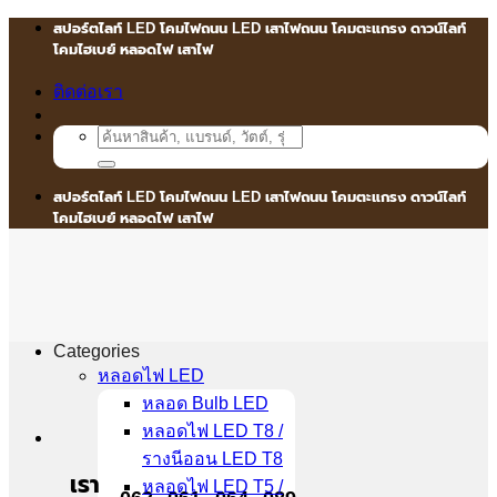
Skip
สปอร์ตไลท์ LED โคมไฟถนน LED เสาไฟถนน โคมตะแกรง ดาวน์ไลท์
to
โคมไฮเบย์ หลอดไฟ เสาไฟ
content
ติดต่อเรา
Search
for:
สปอร์ตไลท์ LED โคมไฟถนน LED เสาไฟถนน โคมตะแกรง ดาวน์ไลท์
โคมไฮเบย์ หลอดไฟ เสาไฟ
Categories
หลอดไฟ LED
หลอด Bulb LED
หลอดไฟ LED T8 /
รางนีออน LED T8
เรา
หลอดไฟ LED T5 /