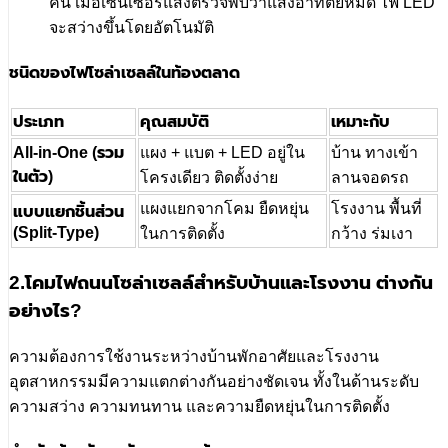
คืน เมื่อเซ็นเซอร์แสงตรวจพบว่าแสงอาทิตย์หมด ไฟ LED
จะสว่างขึ้นโดยอัตโนมัติ
ชนิดของไฟโซล่าเซลล์ในท้องตลาด
ประเภท
คุณสมบัติ
เหมาะกับ
All-in-One (รวม
แผง + แบต + LED อยู่ใน
บ้าน ทางเข้า
ในตัว)
โครงเดียว ติดตั้งง่าย
ลานจอดรถ
แผงแยกจากโคม ยืดหยุ่น
โรงงาน พื้นที่
แบบแยกชิ้นส่วน
(Split-Type)
ในการติดตั้ง
กว้าง ร่มเงา
2.โคมไฟถนนโซล่าเซลล์สำหรับบ้านและโรงงาน ต่างกัน
อย่างไร?
ความต้องการใช้งานระหว่างบ้านพักอาศัยและโรงงาน
อุตสาหกรรมมีความแตกต่างกันอย่างชัดเจน ทั้งในด้านระดับ
ความสว่าง ความทนทาน และความยืดหยุ่นในการติดตั้ง