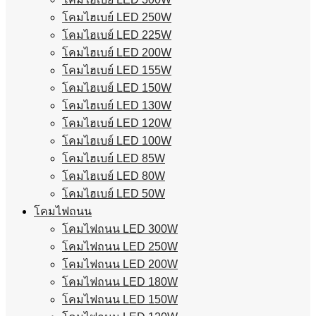
โคมไฮเบย์ LED 250W
โคมไฮเบย์ LED 225W
โคมไฮเบย์ LED 200W
โคมไฮเบย์ LED 155W
โคมไฮเบย์ LED 150W
โคมไฮเบย์ LED 130W
โคมไฮเบย์ LED 120W
โคมไฮเบย์ LED 100W
โคมไฮเบย์ LED 85W
โคมไฮเบย์ LED 80W
โคมไฮเบย์ LED 50W
โคมไฟถนน
โคมไฟถนน LED 300W
โคมไฟถนน LED 250W
โคมไฟถนน LED 200W
โคมไฟถนน LED 180W
โคมไฟถนน LED 150W