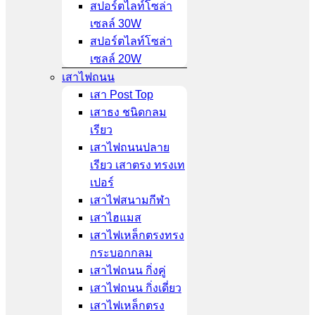
สปอร์ตไลท์โซล่า
เซลล์ 30W
สปอร์ตไลท์โซล่า
เซลล์ 20W
เสาไฟถนน
เสา Post Top
เสาธง ชนิดกลม
เรียว
เสาไฟถนนปลาย
เรียว เสาตรง ทรงเท
เปอร์
เสาไฟสนามกีฬา
เสาไฮแมส
เสาไฟเหล็กตรงทรง
กระบอกกลม
เสาไฟถนน กิ่งคู่
เสาไฟถนน กิ่งเดี่ยว
เสาไฟเหล็กตรง