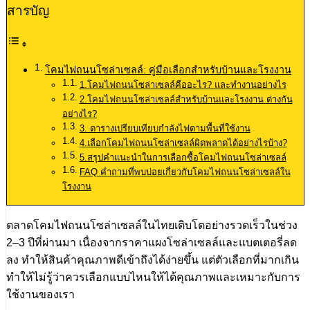
สารบัญ
โคมไฟถนนโซล่าเซลล์: คู่มือเลือกสำหรับบ้านและโรงงาน
1.โคมไฟถนนโซล่าเซลล์คืออะไร? และทำงานอย่างไร
2.โคมไฟถนนโซล่าเซลล์สำหรับบ้านและโรงงาน ต่างกัน
อย่างไร?
3. ตารางเปรียบเทียบกำลังไฟตามพื้นที่ใช้งาน
4.เลือกโคมไฟถนนโซล่าเซลล์ผิดพลาดได้อย่างไรบ้าง?
5.สรุปคำแนะนำในการเลือกซื้อโคมไฟถนนโซล่าเซลล์
FAQ คำถามที่พบบ่อยเกี่ยวกับโคมไฟถนนโซล่าเซลล์ใน
โรงงาน
ตลาดโคมไฟถนนโซล่าเซลล์ในไทยเติบโตอย่างรวดเร็วในช่วง
2–3 ปีที่ผ่านมา เนื่องจากราคาแผงโซล่าเซลล์และแบตเตอรี่ลด
ลง ทำให้สินค้าคุณภาพดีเข้าถึงได้ง่ายขึ้น แต่ตัวเลือกที่มากเกิน
ทำให้ไม่รู้ว่าควรเลือกแบบไหนให้ได้คุณภาพและเหมาะกับการ
ใช้งานของเรา