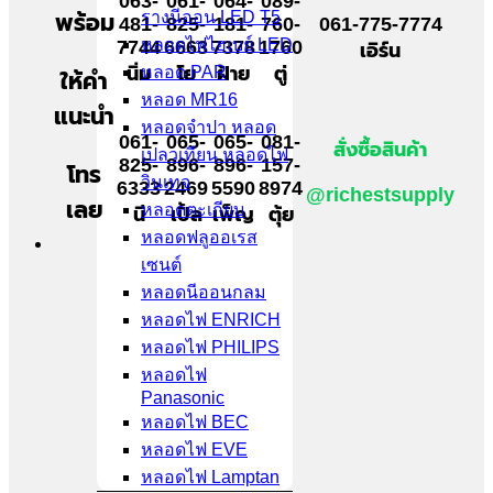
063-
061-
064-
089-
รางนีออน LED T5
พร้อม
481-
825-
181-
760-
061-775-7774
หลอดไฟไฮเบย์ LED
7744
6663
7378
1760
เอิร์น
นิ่ม
หลอด PAR
โย
ฝ้าย
ตู่
ให้คำ
หลอด MR16
แนะนำ
หลอดจำปา หลอด
061-
065-
065-
081-
สั่งซื้อสินค้า
เปลวเทียน หลอดไฟ
825-
896-
896-
157-
โทร
วินเทจ
6333
2469
5590
8974
@richestsupply
เลย
หลอดตะเกียบ
นี
เปิ้ล
เพ็ญ
ตุ้ย
หลอดฟลูออเรส
เซนต์
หลอดนีออนกลม
หลอดไฟ ENRICH
หลอดไฟ PHILIPS
หลอดไฟ
Panasonic
หลอดไฟ BEC
หลอดไฟ EVE
หลอดไฟ Lamptan