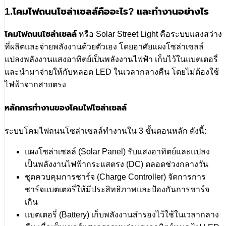
1.โคมไฟถนนโซล่าเซลล์คืออะไร? และทำงานอย่างไร
โคมไฟถนนโซล่าเซลล์
หรือ Solar Street Light คือระบบแสงสว่าง
ที่ผลิตและจ่ายพลังงานด้วยตัวเอง โดยอาศัยแผงโซล่าเซลล์
แปลงพลังงานแสงอาทิตย์เป็นพลังงานไฟฟ้า เก็บไว้ในแบตเตอรี่
และนำมาจ่ายให้กับหลอด LED ในเวลากลางคืน โดยไม่ต้องใช้
ไฟฟ้าจากสายตรง
หลักการทำงานของโคมไฟโซล่าเซลล์
ระบบโคมไฟถนนโซล่าเซลล์ทำงานใน 3 ขั้นตอนหลัก ดังนี้:
แผงโซล่าเซลล์ (Solar Panel) รับแสงอาทิตย์และแปลง
เป็นพลังงานไฟฟ้ากระแสตรง (DC) ตลอดช่วงกลางวัน
ชุดควบคุมการชาร์จ (Charge Controller) จัดการการ
ชาร์จแบตเตอรี่ให้มีประสิทธิภาพและป้องกันการชาร์จ
เกิน
แบตเตอรี่ (Battery) เก็บพลังงานสำรองไว้ใช้ในเวลากลาง