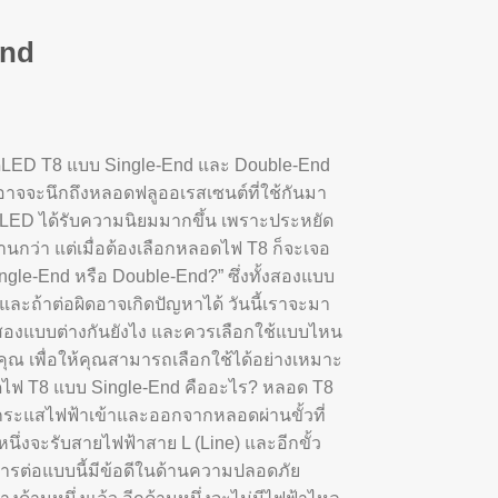
End
LED T8 แบบ Single-End และ Double-End
าจจะนึกถึงหลอดฟลูออเรสเซนต์ที่ใช้กันมา
 LED ได้รับความนิยมมากขึ้น เพราะประหยัด
กว่า แต่เมื่อต้องเลือกหลอดไฟ T8 ก็จะเจอ
gle-End หรือ Double-End?” ซึ่งทั้งสองแบบ
 และถ้าต่อผิดอาจเกิดปัญหาได้ วันนี้เราจะมา
ั้งสองแบบต่างกันยังไง และควรเลือกใช้แบบไหน
ุณ เพื่อให้คุณสามารถเลือกใช้ได้อย่างเหมาะ
ไฟ T8 แบบ Single-End คืออะไร? หลอด T8
) กระแสไฟฟ้าเข้าและออกจากหลอดผ่านขั้วที่
้วหนึ่งจะรับสายไฟฟ้าสาย L (Line) และอีกขั้ว
ธีการต่อแบบนี้มีข้อดีในด้านความปลอดภัย