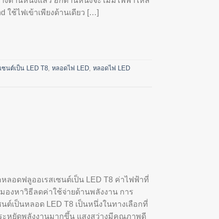
่รางด้านหนึ่งแล้ว อีกด้านหนึ่งจะไม่มีไฟฟ้าไหล
ใช้ไฟเข้าเพียงด้านเดียว […]
ซนต์เป็น LED T8
,
หลอดไฟ LED
,
หลอดไฟ LED
กหลอดฟลูออเรสเซนต์เป็น LED T8 ค่าไฟฟ้าที่
่มมองหาวิธีลดค่าใช้จ่ายด้านพลังงาน การ
ต์เป็นหลอด LED T8 เป็นหนึ่งในทางเลือกที่
ประหยัดพลังงานมากขึ้น แสงสว่างมีคุณภาพดี