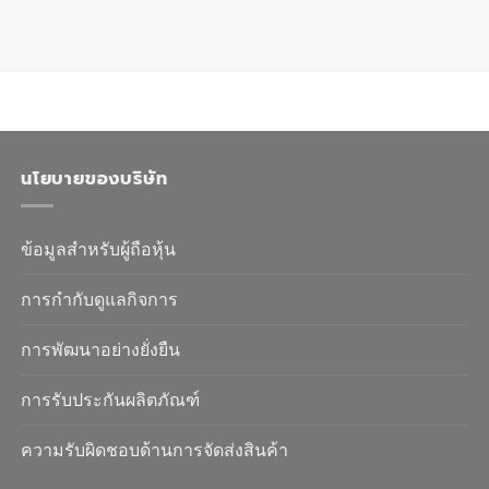
นโยบายของบริษัท
ข้อมูลสำหรับผู้ถือหุ้น
การกำกับดูแลกิจการ
การพัฒนาอย่างยั่งยืน
การรับประกันผลิตภัณฑ์
ความรับผิดชอบด้านการจัดส่งสินค้า