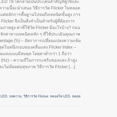
 T8 ได้กลายเป็นประเด็นสำคัญที่ผู้ใช้และ
ความนี้จะนำเสนอ วิธีการวัด Flicker ในหลอด
งแต่หลักการพื้นฐานไปจนถึงเทคนิคขั้นสูง การ
licker จึงเป็นสิ่งจำเป็นสำหรับผู้ที่ต้องการ
าพสูง ค่าที่ใช้วัด Flicker มีอะไรบ้าง? ก่อน
งรู้จักค่าทางเทคนิคหลัก ๆ ที่ใช้ประเมินคุณภาพ
rcentage (%) – อัตราการเปลี่ยนแปลงความเข้ม
สุดในหนึ่งรอบของคลื่นแสง Flicker Index –
่นแสงแบบมีสมดุล โดยค่าต่ำกว่า 1 ถือว่า
 (Hz) – ความถี่ในการกะพริบของแสง ถ้าสูง
ะไม่มีผลต่อสุขภาพ วิธีการวัด Flicker […]
 LED
,
บทความ
,
วิธีการวัด Flicker
,
หลอดไฟ LED
,
หลอด