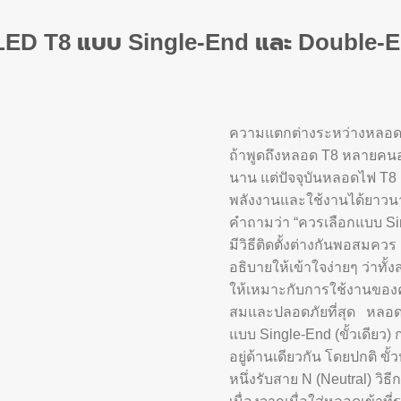
LED T8 แบบ Single-End และ Double-
ความแตกต่างระหว่างหลอด
ถ้าพูดถึงหลอด T8 หลายคนอ
นาน แต่ปัจจุบันหลอดไฟ T8
พลังงานและใช้งานได้ยาวนาน
คำถามว่า “ควรเลือกแบบ Sin
มีวิธีติดตั้งต่างกันพอสมควร
อธิบายให้เข้าใจง่ายๆ ว่าท
ให้เหมาะกับการใช้งานของค
สมและปลอดภัยที่สุด หลอด
แบบ Single-End (ขั้วเดียว
อยู่ด้านเดียวกัน โดยปกติ ขั
หนึ่งรับสาย N (Neutral) วิ