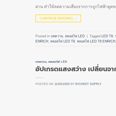
ผ่าน ทำให้ลดความเสี่ยงจากการถูกไฟฟ้าดูดขณ
CONTINUE READING
→
Posted in
บทความ
,
หลอดไฟ LED
|
Tagged
LED T8
,
ENRICH
,
หลอดไฟ LED T8
,
หลอดไฟ LED T8 ENRICH
บทความ
,
หลอดไฟ LED
อัปเกรดแสงสว่าง เปลี่ยนจ
POSTED ON
11/02/2025
BY
RICHEST SUPPLY