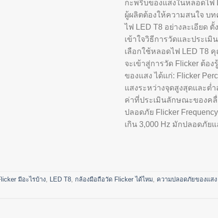
กะพริบของแสงในหลอดไฟ LED
ผู้ผลิตต้องให้ความสนใจ บท
ไฟ LED T8 อย่างละเอียด ตั้
เข้าใจวิธีการวัดและประเมิน F
เลือกใช้หลอดไฟ LED T8 คุณภ
จะเข้าสู่การวัด Flicker ต้อ
ของแสง ได้แก่: Flicker Pe
แสงระหว่างจุดสูงสุดและต่ำ
ค่าที่ประเมินลักษณะของคลื
ปลอดภัย Flicker Frequency
เกิน 3,000 Hz มักปลอดภัยแล
licker มีอะไรบ้าง
,
LED T8
,
กล้องมือถือวัด Flicker ได้ไหม
,
ความปลอดภัยของแสง