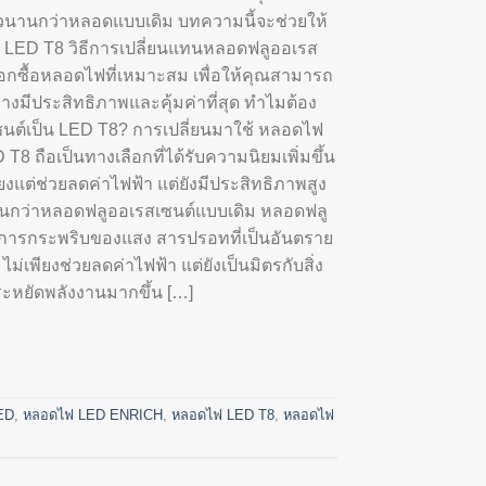
าวนานกว่าหลอดแบบเดิม บทความนี้จะช่วยให้
 LED T8 วิธีการเปลี่ยนแทนหลอดฟลูออเรส
อกซื้อหลอดไฟที่เหมาะสม เพื่อให้คุณสามารถ
างมีประสิทธิภาพและคุ้มค่าที่สุด ทำไมต้อง
นต์เป็น LED T8? การเปลี่ยนมาใช้ หลอดไฟ
8 ถือเป็นทางเลือกที่ได้รับความนิยมเพิ่มขึ้น
ียงแต่ช่วยลดค่าไฟฟ้า แต่ยังมีประสิทธิภาพสูง
านกว่าหลอดฟลูออเรสเซนต์แบบเดิม หลอดฟลู
่น การกระพริบของแสง สารปรอทที่เป็นอันตราย
่เพียงช่วยลดค่าไฟฟ้า แต่ยังเป็นมิตรกับสิ่ง
ะหยัดพลังงานมากขึ้น […]
ED
,
หลอดไฟ LED ENRICH
,
หลอดไฟ LED T8
,
หลอดไฟ