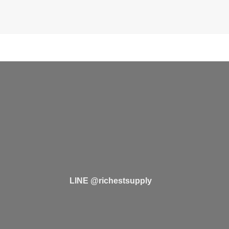
LINE @richestsupply