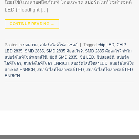
นิยมใช้ในหลายผลิตภัณฑ์ โดยเฉพาะ สปอร์ตไลท์โซล่าเซลล์
LED (Floodlight […]
CONTINUE READING
→
Posted in
บทความ
,
สปอร์ตไลท์โซล่าเซลล์
|
Tagged
chip LED
,
CHIP
LED 2835
,
SMD 2835
,
SMD 2835 คืออะไร?
,
SMD 2835 คืออะไร? ทำไม
สปอร์ตไลท์โซล่าเซลล์ใช้
,
ข้อดี SMD 2835
,
ชิป LED
,
ชิปแอลอีดี
,
สปอร์ต
ไลท์โซล่า
,
สปอร์ตไลท์โซล่า ENRICH
,
สปอร์ตไลท์โซล่าLED
,
สปอร์ตไลท์โซ
ล่าเซลล์ ENRICH
,
สปอร์ตไลท์โซล่าเซลล์ LED
,
สปอร์ตไลท์โซล่าเซลล์ LED
ENRICH