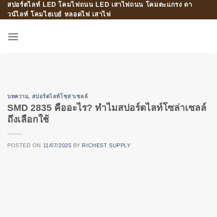
สปอร์ตไลท์ LED โคมไฟถนน LED เสาไฟถนน โคมตะแกรง ดา
Skip
วน์ไลท์ โคมไฮเบย์ หลอดไฟ เสาไฟ
to
content
บทความ
,
สปอร์ตไลท์โซล่าเซลล์
SMD 2835 คืออะไร? ทำไมสปอร์ตไลท์โซล่าเซลล์
ถึงเลือกใช้
POSTED ON
11/07/2025
BY
RICHEST SUPPLY