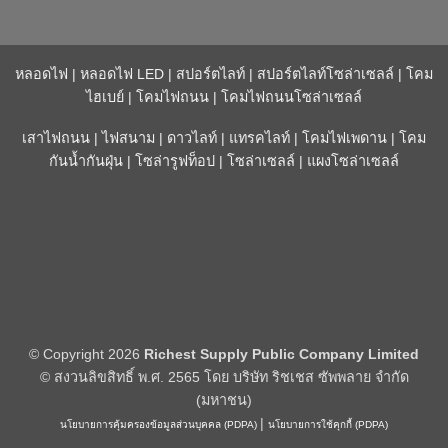
หลอดไฟ
|
หลอดไฟ LED
|
สปอร์ตไลท์
|
สปอร์ตไลท์โซล่าเซลล์
|
โคม
ไฮเบย์
|
โคมไฟถนน
|
โคมไฟถนนโซล่าเซลล์
เสาไฟถนน
|
ไฟสนาม
|
ดาวไลท์
|
แทรคไลท์
|
โคมไฟเพดาน
|
โคม
กันน้ำกันฝุ่น
|
โซล่ารูฟท็อป
|
โซล่าเซลล์
|
แผงโซล่าเซลล์
© Copyright 2026
Richest Supply Public Company Limited
© สงวนลิขสิทธิ์ พ.ศ. 2565 โดย บริษัท ริชเชส ซัพพลาย จำกัด
(มหาชน)
|
นโยบายการคุ้มครองข้อมูลส่วนบุคคล (PDPA)
นโยบายการใช้คุกกี้ (PDPA)