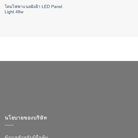
โคมไฟพาแนลฝังฝ้า LED Panel
Light 48w
นโยบายของบริษัท
ข้อมูลสำหรับผู้ถือหุ้น