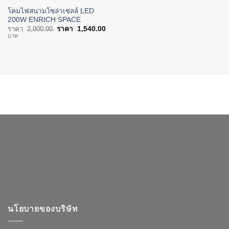
โคมไฟสนามโซล่าเซลล์ LED
200W ENRICH SPACE
Original
Current
2,000.00
1,540.00
price
price
บาท
was:
is:
฿2,000.00.
฿1,540.00.
นโยบายของบริษัท