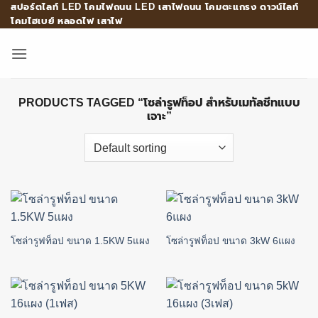
สปอร์ตไลท์ LED โคมไฟถนน LED เสาไฟถนน โคมตะแกรง ดาวน์ไลท์
Skip
โคมไฮเบย์ หลอดไฟ เสาไฟ
to
content
PRODUCTS TAGGED “โซล่ารูฟท็อป สำหรับเมทัลชีทแบบ
เจาะ”
โซล่ารูฟท็อป ขนาด 1.5KW 5แผง
โซล่ารูฟท็อป ขนาด 3kW 6แผง