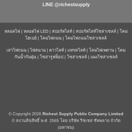
LINE @richestsupply
หลอดไฟ
|
หลอดไฟ LED
|
สปอร์ตไลท์
|
สปอร์ตไลท์โซล่าเซลล์
|
โคม
ไฮเบย์
|
โคมไฟถนน
|
โคมไฟถนนโซล่าเซลล์
เสาไฟถนน
|
ไฟสนาม
|
ดาวไลท์
|
แทรคไลท์
|
โคมไฟเพดาน
|
โคม
กันน้ำกันฝุ่น
|
โซล่ารูฟท็อป
|
โซล่าเซลล์
|
แผงโซล่าเซลล์
© Copyright 2026
Richest Supply Public Company Limited
© สงวนลิขสิทธิ์ พ.ศ. 2565 โดย บริษัท ริชเชส ซัพพลาย จำกัด
(มหาชน)