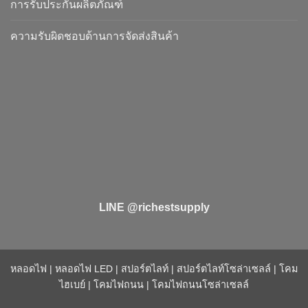
การรับประกันผลิตภัณฑ์
ความรับผิดชอบด้านการจัดส่งสินค้า
LINE @richestsupply
หลอดไฟ
|
หลอดไฟ LED
|
สปอร์ตไลท์
|
สปอร์ตไลท์โซล่าเซลล์
|
โคม
ไฮเบย์
|
โคมไฟถนน
|
โคมไฟถนนโซล่าเซลล์