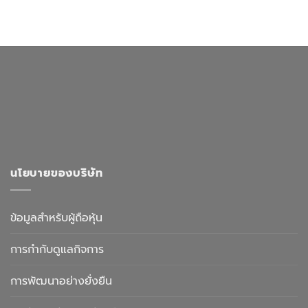
นโยบายของบริษัท
ข้อมูลสำหรับผู้ถือหุ้น
การกำกับดูแลกิจการ
การพัฒนาอย่างยั่งยืน