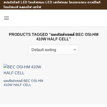
สปอร์ตไลท์ LED โคมไฟถนน LED เสาไฟถนน โคมตะแกรง ดาวน์ไลท์
Skip
โคมไฮเบย์ หลอดไฟ เสาไฟ
to
content
PRODUCTS TAGGED “แผงโซล่าเซลล์ BEC OSI-HM
410W HALF CELL”
แผงโซล่าเซลล์ BEC OSI-HM
410W HALF CELL