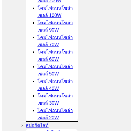
เซลล์ 200W
โคมไฟถนนโซล่า
เซลล์ 100W
โคมไฟถนนโซล่า
เซลล์ 90W
โคมไฟถนนโซล่า
เซลล์ 70W
โคมไฟถนนโซล่า
เซลล์ 60W
โคมไฟถนนโซล่า
เซลล์ 50W
โคมไฟถนนโซล่า
เซลล์ 40W
โคมไฟถนนโซล่า
เซลล์ 30W
โคมไฟถนนโซล่า
เซลล์ 20W
สปอร์ตไลท์