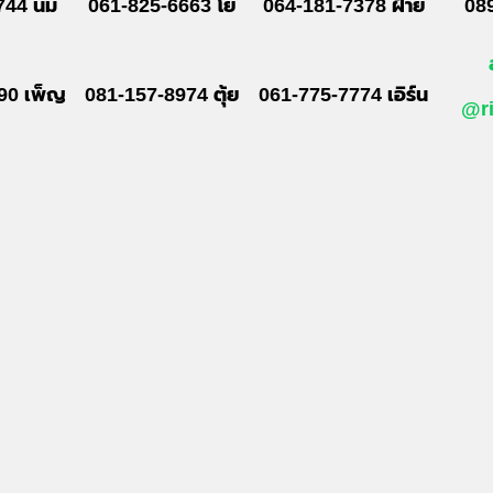
44 นิ่ม
061-825-6663 โย
064-181-7378 ฝ้าย
089
90 เพ็ญ
081-157-8974 ตุ้ย
061-775-7774 เอิร์น
@ri