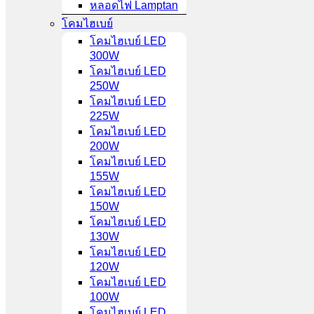
หลอดไฟ Lamptan
โคมไฮเบย์
โคมไฮเบย์ LED
300W
โคมไฮเบย์ LED
250W
โคมไฮเบย์ LED
225W
โคมไฮเบย์ LED
200W
โคมไฮเบย์ LED
155W
โคมไฮเบย์ LED
150W
โคมไฮเบย์ LED
130W
โคมไฮเบย์ LED
120W
โคมไฮเบย์ LED
100W
โคมไฮเบย์ LED