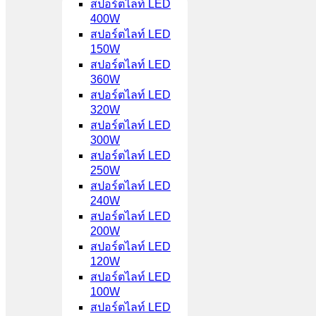
สปอร์ตไลท์ LED
400W
สปอร์ตไลท์ LED
150W
สปอร์ตไลท์ LED
360W
สปอร์ตไลท์ LED
320W
สปอร์ตไลท์ LED
300W
สปอร์ตไลท์ LED
250W
สปอร์ตไลท์ LED
240W
สปอร์ตไลท์ LED
200W
สปอร์ตไลท์ LED
120W
สปอร์ตไลท์ LED
100W
สปอร์ตไลท์ LED