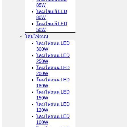
85W
โคมไฮเบย์ LED
80W
โคมไฮเบย์ LED
50W
โคมไฟถนน
โคมไฟถนน LED
300W
โคมไฟถนน LED
250W
โคมไฟถนน LED
200W
โคมไฟถนน LED
180W
โคมไฟถนน LED
150W
โคมไฟถนน LED
120W
โคมไฟถนน LED
100W