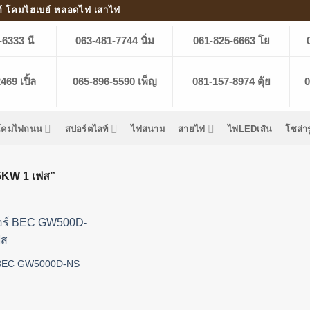
์ โคมไฮเบย์ หลอดไฟ เสาไฟ
-6333 นี
063-481-7744 นิ่ม
061-825-6663 โย
69 เปิ้ล
065-896-5590 เพ็ญ
081-157-8974 ตุ้ย
0
โคมไฟถนน
สปอร์ตไลท์
ไฟสนาม
สายไฟ
ไฟLEDเส้น
โซล่า
KW 1 เฟส”
์ BEC GW5000D-NS