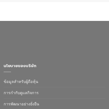
นโยบายของบริษัท
ข้อมูลสำหรับผู้ถือหุ้น
การกำกับดูแลกิจการ
การพัฒนาอย่างยั่งยืน