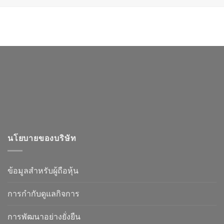
นโยบายของบริษัท
ข้อมูลสำหรับผู้ถือหุ้น
การกำกับดูแลกิจการ
การพัฒนาอย่างยั่งยืน