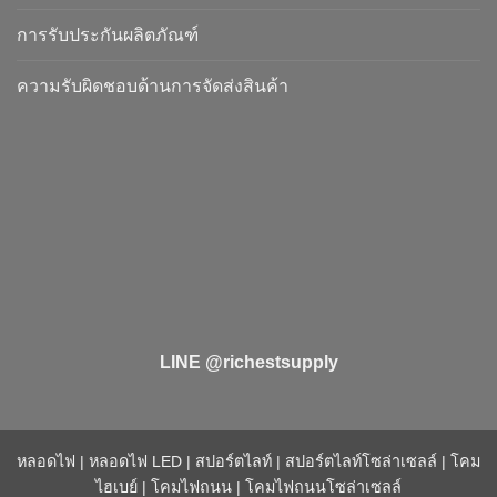
การรับประกันผลิตภัณฑ์
ความรับผิดชอบด้านการจัดส่งสินค้า
LINE @richestsupply
หลอดไฟ
|
หลอดไฟ LED
|
สปอร์ตไลท์
|
สปอร์ตไลท์โซล่าเซลล์
|
โคม
ไฮเบย์
|
โคมไฟถนน
|
โคมไฟถนนโซล่าเซลล์