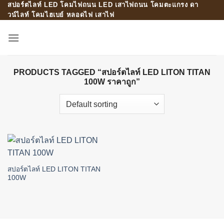
สปอร์ตไลท์ LED โคมไฟถนน LED เสาไฟถนน โคมตะแกรง ดา
Skip
วน์ไลท์ โคมไฮเบย์ หลอดไฟ เสาไฟ
to
content
PRODUCTS TAGGED “สปอร์ตไลท์ LED LITON TITAN
100W ราคาถูก”
สปอร์ตไลท์ LED LITON TITAN
100W