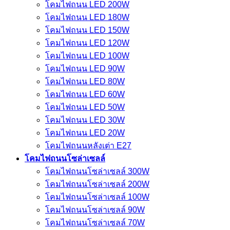
โคมไฟถนน LED 200W
โคมไฟถนน LED 180W
โคมไฟถนน LED 150W
โคมไฟถนน LED 120W
โคมไฟถนน LED 100W
โคมไฟถนน LED 90W
โคมไฟถนน LED 80W
โคมไฟถนน LED 60W
โคมไฟถนน LED 50W
โคมไฟถนน LED 30W
โคมไฟถนน LED 20W
โคมไฟถนนหลังเต่า E27
โคมไฟถนนโซล่าเซลล์
โคมไฟถนนโซล่าเซลล์ 300W
โคมไฟถนนโซล่าเซลล์ 200W
โคมไฟถนนโซล่าเซลล์ 100W
โคมไฟถนนโซล่าเซลล์ 90W
โคมไฟถนนโซล่าเซลล์ 70W