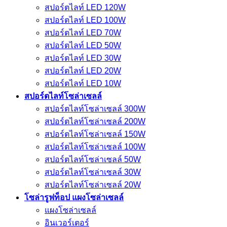
สปอร์ตไลท์ LED 120W
สปอร์ตไลท์ LED 100W
สปอร์ตไลท์ LED 70W
สปอร์ตไลท์ LED 50W
สปอร์ตไลท์ LED 30W
สปอร์ตไลท์ LED 20W
สปอร์ตไลท์ LED 10W
สปอร์ตไลท์โซล่าเซลล์
สปอร์ตไลท์โซล่าเซลล์ 300W
สปอร์ตไลท์โซล่าเซลล์ 200W
สปอร์ตไลท์โซล่าเซลล์ 150W
สปอร์ตไลท์โซล่าเซลล์ 100W
สปอร์ตไลท์โซล่าเซลล์ 50W
สปอร์ตไลท์โซล่าเซลล์ 30W
สปอร์ตไลท์โซล่าเซลล์ 20W
โซล่ารูฟท็อป แผงโซล่าเซลล์
แผงโซล่าเซลล์
อินเวอร์เตอร์