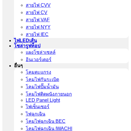
สายไฟ CVV
สายไฟ CV
สายไฟ VAF
สายไฟ NYY
สายไฟ IEC
ไฟLEDเส้น
โซล่ารูฟท็อป
แผงโซล่าเซลล์
อินเวอร์เตอร์
อื่นๆ
โคมตะแกรง
โคมไฟกันระเบิด
โคมไฟปั๊มน้ำมัน
โคมไฟติดผนังภายนอก
LED Panel Light
ไฟเซ็นเซอร์
ไฟฉุกเฉิน
โคมไฟฉุกเฉิน BEC
โคมไฟฉุกเฉิน IWACHI