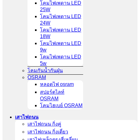
โคมไฟเพดาน LED
25W
โคมไฟเพดาน LED
24W
โคมไฟเพดาน LED
18W
โคมไฟเพดาน LED
9w
โคมไฟเพดาน LED
5w
โคมกันน้ำกันฝุ่น
OSRAM
หลอดไฟ osram
สปอร์ตไลท์
OSRAM
โคมไฮเบย์ OSRAM
เสาไฟถนน
เสาไฟถนน กิ่งคู่
เสาไฟถนน กิ่งเดี่ยว
เสาไฟเหล็กตรงสี่เหลี่ยม