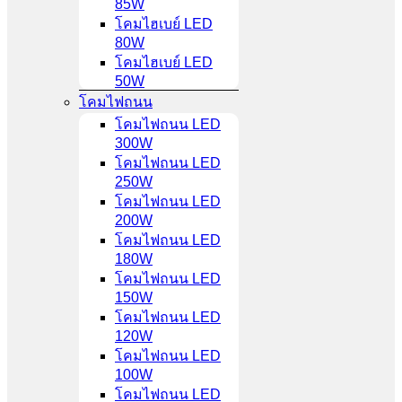
85W
โคมไฮเบย์ LED
80W
โคมไฮเบย์ LED
50W
โคมไฟถนน
โคมไฟถนน LED
300W
โคมไฟถนน LED
250W
โคมไฟถนน LED
200W
โคมไฟถนน LED
180W
โคมไฟถนน LED
150W
โคมไฟถนน LED
120W
โคมไฟถนน LED
100W
โคมไฟถนน LED