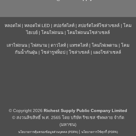
หลอดไฟ
|
หลอดไฟ LED
|
สปอร์ตไลท์
|
สปอร์ตไลท์โซล่าเซลล์
|
โคม
ไฮเบย์
|
โคมไฟถนน
|
โคมไฟถนนโซล่าเซลล์
เสาไฟถนน
|
ไฟสนาม
|
ดาวไลท์
|
แทรคไลท์
|
โคมไฟเพดาน
|
โคม
กันน้ำกันฝุ่น
|
โซล่ารูฟท็อป
|
โซล่าเซลล์
|
แผงโซล่าเซลล์
© Copyright 2026
Richest Supply Public Company Limited
© สงวนลิขสิทธิ์ พ.ศ. 2565 โดย บริษัท ริชเชส ซัพพลาย จำกัด
(มหาชน)
|
นโยบายการคุ้มครองข้อมูลส่วนบุคคล (PDPA)
นโยบายการใช้คุกกี้ (PDPA)