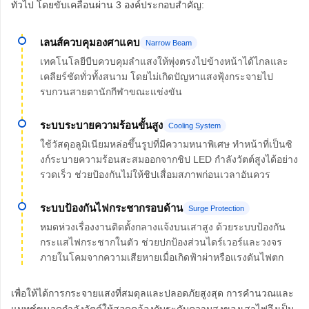
ทั่วไป โดยขับเคลื่อนผ่าน 3 องค์ประกอบสำคัญ:
เลนส์ควบคุมองศาแคบ
Narrow Beam
เทคโนโลยีบีบควบคุมลำแสงให้พุ่งตรงไปข้างหน้าได้ไกลและ
เคลียร์ชัดทั่วทั้งสนาม โดยไม่เกิดปัญหาแสงฟุ้งกระจายไป
รบกวนสายตานักกีฬาขณะแข่งขัน
ระบบระบายความร้อนขั้นสูง
Cooling System
ใช้วัสดุอลูมิเนียมหล่อขึ้นรูปที่มีความหนาพิเศษ ทำหน้าที่เป็นซิ
งก์ระบายความร้อนสะสมออกจากชิป LED กำลังวัตต์สูงได้อย่าง
รวดเร็ว ช่วยป้องกันไม่ให้ชิปเสื่อมสภาพก่อนเวลาอันควร
ระบบป้องกันไฟกระชากรอบด้าน
Surge Protection
หมดห่วงเรื่องงานติดตั้งกลางแจ้งบนเสาสูง ด้วยระบบป้องกัน
กระแสไฟกระชากในตัว ช่วยปกป้องส่วนไดร์เวอร์และวงจร
ภายในโคมจากความเสียหายเมื่อเกิดฟ้าผ่าหรือแรงดันไฟตก
เพื่อให้ได้การกระจายแสงที่สมดุลและปลอดภัยสูงสุด การคำนวณและ