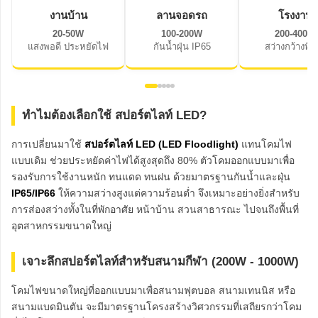
งานบ้าน
ลานจอดรถ
โรงงาน
20-50W
100-200W
200-400W
แสงพอดี ประหยัดไฟ
กันน้ำฝุ่น IP65
สว่างกว้างพิเ
ทำไมต้องเลือกใช้ สปอร์ตไลท์ LED?
การเปลี่ยนมาใช้
สปอร์ตไลท์ LED (LED Floodlight)
แทนโคมไฟ
แบบเดิม ช่วยประหยัดค่าไฟได้สูงสุดถึง 80% ตัวโคมออกแบบมาเพื่อ
รองรับการใช้งานหนัก ทนแดด ทนฝน ด้วยมาตรฐานกันน้ำและฝุ่น
IP65/IP66
ให้ความสว่างสูงแต่ความร้อนต่ำ จึงเหมาะอย่างยิ่งสำหรับ
การส่องสว่างทั้งในที่พักอาศัย หน้าบ้าน สวนสาธารณะ ไปจนถึงพื้นที่
อุตสาหกรรมขนาดใหญ่
เจาะลึกสปอร์ตไลท์สำหรับสนามกีฬา (200W - 1000W)
โคมไฟขนาดใหญ่ที่ออกแบบมาเพื่อสนามฟุตบอล สนามเทนนิส หรือ
สนามแบดมินตัน จะมีมาตรฐานโครงสร้างวิศวกรรมที่เสถียรกว่าโคม