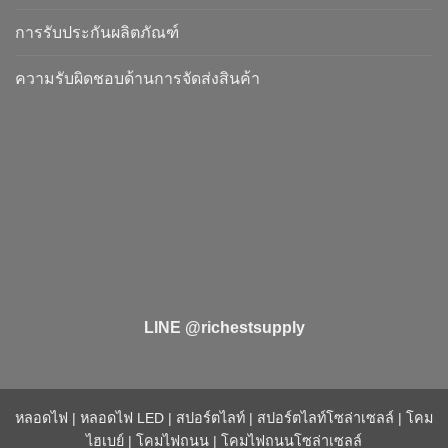
การรับประกันผลิตภัณฑ์
ความรับผิดชอบด้านการจัดส่งสินค้า
LINE @richestsupply
หลอดไฟ
|
หลอดไฟ LED
|
สปอร์ตไลท์
|
สปอร์ตไลท์โซล่าเซลล์
|
โคม
ไฮเบย์
|
โคมไฟถนน
|
โคมไฟถนนโซล่าเซลล์