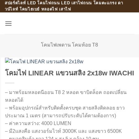
สปอร์ตไลท์ LED โคมไฟถนน LED เสาไฟถนน โคมตะแกรง ดา
Skip
วน์ไลท์ โคมไฮเบย์ หลอดไฟ เสาไฟ
to
content
โคมไฟเพดาน โคมห้อย T8
โคมไฟ LINEAR แขวนสลิง 2x18w IWACHI
– มาพร้อมหลอดนีออน T8 2 หลอด ขาบิดล็อค ถอดเปลี่ยน
หลอดได้
– พร้อมอุปกรณ์สำหรับติดตั้งครบชุด สายสลิงติดลอย ยาว
ประมาณ 1 เมตร (สามารถปรับระดับได้ตามต้องการ)
– ค่าความสว่าง: 4000 LUMEN
– มี2แสงคือ แสงวอร์มไวท์ 3000K และ แสงขาว 6500K
– ขนาดสินค้า ยาว 124 x สูง 5 x กว้าง 10 ซม.