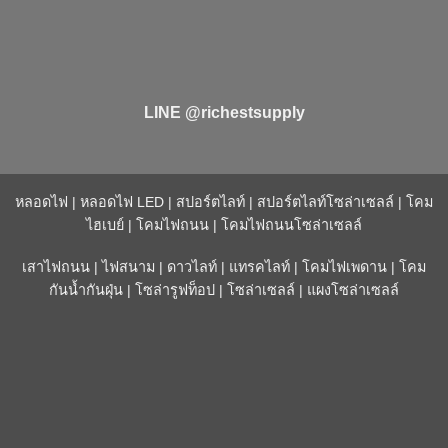
LINE @richestsupply
หลอดไฟ
|
หลอดไฟ LED
|
สปอร์ตไลท์
|
สปอร์ตไลท์โซล่าเซลล์
|
โคม
ไฮเบย์
|
โคมไฟถนน
|
โคมไฟถนนโซล่าเซลล์
เสาไฟถนน
|
ไฟสนาม
|
ดาวไลท์
|
แทรคไลท์
|
โคมไฟเพดาน
|
โคม
กันน้ำกันฝุ่น
|
โซล่ารูฟท็อป
|
โซล่าเซลล์
|
แผงโซล่าเซลล์