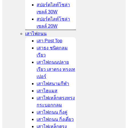
สปอร์ตไลท์โซล่า
เซลล์ 30W
สปอร์ตไลท์โซล่า
เซลล์ 20W
เสาไฟถนน
เสา Post Top
เสาธง ชนิดกลม
เรียว
เสาไฟถนนปลาย
เรียว เสาตรง ทรงเท
เปอร์
เสาไฟสนามกีฬา
เสาไฮแมส
เสาไฟเหล็กตรงทรง
กระบอกกลม
เสาไฟถนน กิ่งคู่
เสาไฟถนน กิ่งเดี่ยว
เสาไฟเหล็กตรง