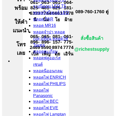
061-
063-
061-
064-
รางนีออน LED T5
พร้อม
825-
481-
825-
181-
089-760-1760 ตู่
หลอดไฟไฮเบย์ LED
6333
7744
6663
7378
หลอด PAR
นี
นิ่ม
โย
ฝ้าย
ให้คำ
หลอด MR16
แนะนำ
หลอดจำปา หลอด
065-
065-
081-
061-
สั่งซื้อสินค้า
เปลวเทียน หลอดไฟ
896-
896-
157-
775-
โทร
วินเทจ
2469
5590
8974
7774
@richestsupply
หลอดตะเกียบ
เลย
เปิ้ล
เพ็ญ
ตุ้ย
เอิร์น
หลอดฟลูออเรส
เซนต์
หลอดนีออนกลม
หลอดไฟ ENRICH
หลอดไฟ PHILIPS
หลอดไฟ
Panasonic
หลอดไฟ BEC
หลอดไฟ EVE
หลอดไฟ Lamptan