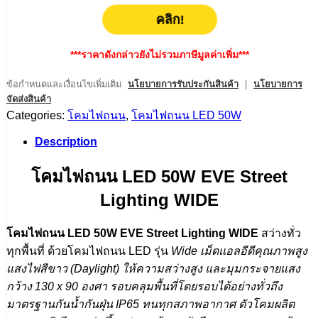
คลิก!
***ราคาดังกล่าวยังไม่รวมภาษีมูลค่าเพิ่ม***
ข้อกำหนดและเงื่อนไขเพิ่มเติม
นโยบายการรับประกันสินค้า
|
นโยบายการ
จัดส่งสินค้า
Categories:
โคมไฟถนน
,
โคมไฟถนน LED 50W
Description
โคมไฟถนน LED 50W EVE Street
Lighting WIDE
โคมไฟถนน LED 50W EVE Street Lighting WIDE
สว่างทั่ว
ทุกพื้นที่ ด้วยโคมไฟถนน LED รุ่น
Wide เม็ดแอลอีดีคุณภาพสูง
แสงไฟสีขาว (Daylight) ให้ความสว่างสูง และมุมกระจายแสง
กว้าง 130 x 90 องศา รอบคลุมพื้นที่โดยรอบได้อย่างทั่วถึง
มาตรฐานกันน้ำกันฝุ่น IP65 ทนทุกสภาพอากาศ ตัวโคมผลิต