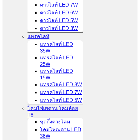
ดาวไลท์ LED 7W
ดาวไลท์ LED 6W
ดาวไลท์ LED 5W
ดาวไลท์ LED 3W
แทรคไลท์
แทรคไลท์ LED
35W
แทรคไลท์ LED
25W
แทรคไลท์ LED
15W
แทรคไลท์ LED 8W
แทรคไลท์ LED 7W
แทรคไลท์ LED 5W
โคมไฟเพดาน โคมห้อย
T8
ชุดกึ่งดวงโคม
โคมไฟเพดาน LED
36W