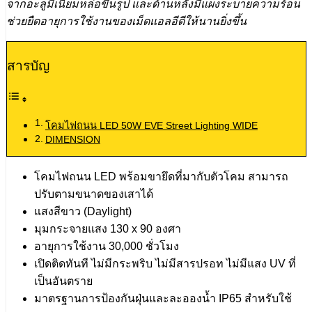
จากอะลูมิเนียมหล่อขึ้นรูป และด้านหลังมีแผงระบายความร้อน
ช่วยยืดอายุการใช้งานของเม็ดแอลอีดีให้นานยิ่งขึ้น
สารบัญ
โคมไฟถนน LED 50W EVE Street Lighting WIDE
DIMENSION
โคมไฟถนน LED พร้อมขายึดที่มากับตัวโคม สามารถ
ปรับตามขนาดของเสาได้
แสงสีขาว (Daylight)
มุมกระจายแสง 130 x 90 องศา
อายุการใช้งาน 30,000 ชั่วโมง
เปิดติดทันที ไม่มีกระพริบ ไม่มีสารปรอท ไม่มีแสง UV ที่
เป็นอันตราย
มาตรฐานการป้องกันฝุ่นและละอองน้ำ IP65 สำหรับใช้