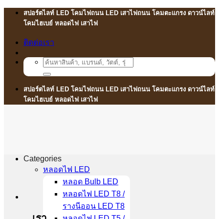
Skip
สปอร์ตไลท์ LED โคมไฟถนน LED เสาไฟถนน โคมตะแกรง ดาวน์ไลท์
to
โคมไฮเบย์ หลอดไฟ เสาไฟ
content
ติดต่อเรา
Search
for:
สปอร์ตไลท์ LED โคมไฟถนน LED เสาไฟถนน โคมตะแกรง ดาวน์ไลท์
โคมไฮเบย์ หลอดไฟ เสาไฟ
Categories
หลอดไฟ LED
หลอด Bulb LED
หลอดไฟ LED T8 /
รางนีออน LED T8
เรา
หลอดไฟ LED T5 /