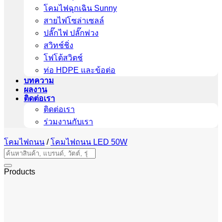
โคมไฟฉุกเฉิน Sunny
สายไฟโซล่าเซลล์
ปลั๊กไฟ ปลั๊กพ่วง
สวิทช์ชิ่ง
โฟโต้สวิตช์
ท่อ HDPE และข้อต่อ
บทความ
ผลงาน
ติดต่อเรา
ติดต่อเรา
ร่วมงานกับเรา
โคมไฟถนน
/
โคมไฟถนน LED 50W
Search
for:
Products