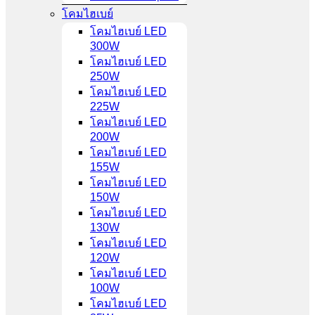
โคมไฮเบย์
โคมไฮเบย์ LED
300W
โคมไฮเบย์ LED
250W
โคมไฮเบย์ LED
225W
โคมไฮเบย์ LED
200W
โคมไฮเบย์ LED
155W
โคมไฮเบย์ LED
150W
โคมไฮเบย์ LED
130W
โคมไฮเบย์ LED
120W
โคมไฮเบย์ LED
100W
โคมไฮเบย์ LED