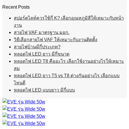
price
price
was:
is:
Recent Posts
฿4,400.00.
฿3,388.00.
สปอร์ตไลท์ควรใช้กี่ K? เลือกอุณหภูมิสีให้เหมาะกับหน้า
งาน
สายไฟ VAF มาตรฐาน มอก.
วิธีเลือกสายไฟ VAF ให้เหมาะกับงานติดตั้ง
สายไฟบ้านมีกี่ประเภท?
หลอดไฟ LED ยาว มีกี่ขนาด
หลอดไฟ LED T8 คืออะไร เลือกใช้งานอย่างไรให้เหมาะ
สม
หลอดไฟ LED ยาว T5 vs T8 ต่างกันอย่างไร เลือกแบบ
ไหนดี
หลอดไฟ LED แบบยาว มีกี่แบบ