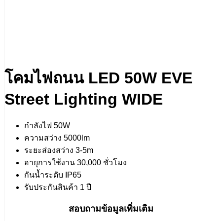
โคมไฟถนน LED 50W EVE
Street Lighting WIDE
กำลังไฟ 50W
ความสว่าง 5000lm
ระยะส่องสว่าง 3-5m
อายุการใช้งาน 30,000 ชั่วโมง
กันน้ำระดับ IP65
รับประกันสินค้า 1 ปี
สอบถามข้อมูลเพิ่มเติม