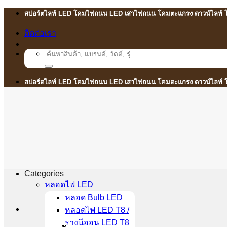
Skip
สปอร์ตไลท์ LED โคมไฟถนน LED เสาไฟถนน โคมตะแกรง ดาวน์ไลท์ 
to
content
ติดต่อเรา
Search
for:
สปอร์ตไลท์ LED โคมไฟถนน LED เสาไฟถนน โคมตะแกรง ดาวน์ไลท์ 
Categories
หลอดไฟ LED
หลอด Bulb LED
หลอดไฟ LED T8 /
รางนีออน LED T8