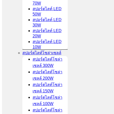
70W
สปอร์ตไลท์ LED
50W
สปอร์ตไลท์ LED
30W
สปอร์ตไลท์ LED
20W
สปอร์ตไลท์ LED
10W
สปอร์ตไลท์โซล่าเซลล์
สปอร์ตไลท์โซล่า
เซลล์ 300W
สปอร์ตไลท์โซล่า
เซลล์ 200W
สปอร์ตไลท์โซล่า
เซลล์ 150W
สปอร์ตไลท์โซล่า
เซลล์ 100W
สปอร์ตไลท์โซล่า