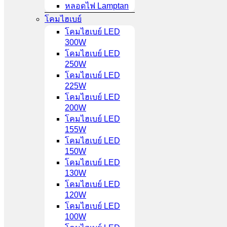
หลอดไฟ Lamptan
โคมไฮเบย์
โคมไฮเบย์ LED
300W
โคมไฮเบย์ LED
250W
โคมไฮเบย์ LED
225W
โคมไฮเบย์ LED
200W
โคมไฮเบย์ LED
155W
โคมไฮเบย์ LED
150W
โคมไฮเบย์ LED
130W
โคมไฮเบย์ LED
120W
โคมไฮเบย์ LED
100W