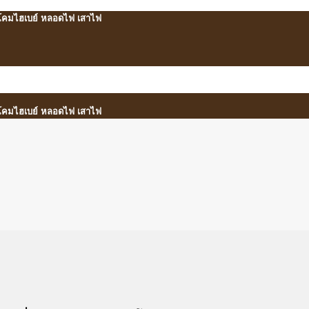
โคมไฮเบย์ หลอดไฟ เสาไฟ
โคมไฮเบย์ หลอดไฟ เสาไฟ