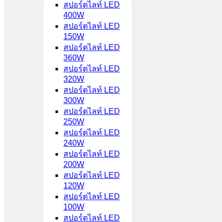
สปอร์ตไลท์ LED
400W
สปอร์ตไลท์ LED
150W
สปอร์ตไลท์ LED
360W
สปอร์ตไลท์ LED
320W
สปอร์ตไลท์ LED
300W
สปอร์ตไลท์ LED
250W
สปอร์ตไลท์ LED
240W
สปอร์ตไลท์ LED
200W
สปอร์ตไลท์ LED
120W
สปอร์ตไลท์ LED
100W
สปอร์ตไลท์ LED