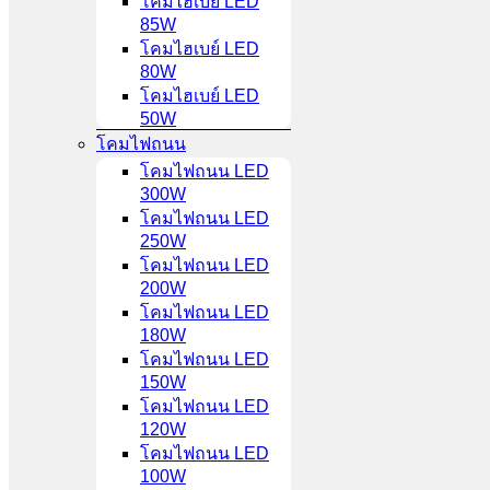
โคมไฮเบย์ LED
85W
โคมไฮเบย์ LED
80W
โคมไฮเบย์ LED
50W
โคมไฟถนน
โคมไฟถนน LED
300W
โคมไฟถนน LED
250W
โคมไฟถนน LED
200W
โคมไฟถนน LED
180W
โคมไฟถนน LED
150W
โคมไฟถนน LED
120W
โคมไฟถนน LED
100W