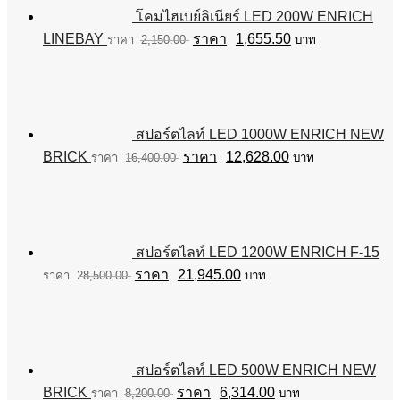
โคมไฮเบย์ลิเนียร์ LED 200W ENRICH
Original
Current
LINEBAY
1,655.50
2,150.00
บาท
price
price
was:
is:
฿2,150.00.
฿1,655.50.
สปอร์ตไลท์ LED 1000W ENRICH NEW
Original
Current
BRICK
12,628.00
16,400.00
บาท
price
price
was:
is:
฿16,400.00.
฿12,628.00.
สปอร์ตไลท์ LED 1200W ENRICH F-15
Original
Current
21,945.00
28,500.00
บาท
price
price
was:
is:
฿28,500.00.
฿21,945.00.
สปอร์ตไลท์ LED 500W ENRICH NEW
Original
Current
BRICK
6,314.00
8,200.00
บาท