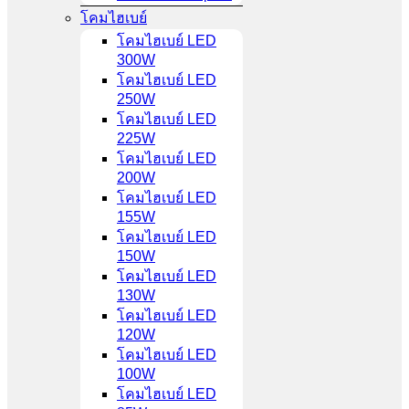
โคมไฮเบย์
โคมไฮเบย์ LED
300W
โคมไฮเบย์ LED
250W
โคมไฮเบย์ LED
225W
โคมไฮเบย์ LED
200W
โคมไฮเบย์ LED
155W
โคมไฮเบย์ LED
150W
โคมไฮเบย์ LED
130W
โคมไฮเบย์ LED
120W
โคมไฮเบย์ LED
100W
โคมไฮเบย์ LED