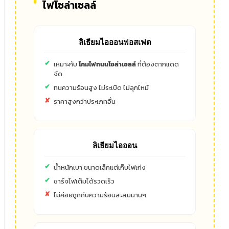
ไฟโซล่าเซลล์
ลิเธียมไอออนฟอสเฟต
เหมาะกับ
ที่ต้องตากแดด
โคมไฟถนนโซล่าเซลล์
จัด
ทนความร้อนสูง ไม่ระเบิด ไม่ลุกไหม้
ราคาสูงกว่าประเภทอื่น
ลิเธียมไอออน
น้ำหนักเบา ขนาดเล็กแต่เก็บไฟเก่ง
ชาร์จไฟเต็มได้รวดเร็ว
ไม่ค่อยถูกกับความร้อนสะสมนานๆ