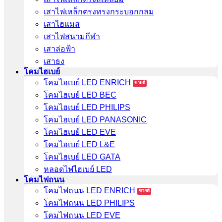
เสาไฟเหล็กตรงทรงกระบอกกลม
เสาไฮแมส
เสาไฟสนามกีฬา
เสาล่อฟ้า
เสาธง
โคมไฮเบย์
โคมไฮเบย์ LED ENRICH
โคมไฮเบย์ LED BEC
โคมไฮเบย์ LED PHILIPS
โคมไฮเบย์ LED PANASONIC
โคมไฮเบย์ LED EVE
โคมไฮเบย์ LED L&E
โคมไฮเบย์ LED GATA
หลอดไฟไฮเบย์ LED
โคมไฟถนน
โคมไฟถนน LED ENRICH
โคมไฟถนน LED PHILIPS
โคมไฟถนน LED EVE