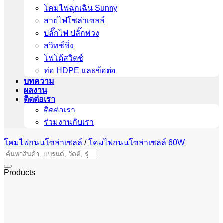
โคมไฟฉุกเฉิน Sunny
สายไฟโซล่าเซลล์
ปลั๊กไฟ ปลั๊กพ่วง
สวิทช์ชิ่ง
โฟโต้สวิตช์
ท่อ HDPE และข้อต่อ
บทความ
ผลงาน
ติดต่อเรา
ติดต่อเรา
ร่วมงานกับเรา
โคมไฟถนนโซล่าเซลล์
/
โคมไฟถนนโซล่าเซลล์ 60W
Search
for:
Products