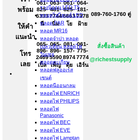
061-
063-
061-
064-
รางนีออน LED T5
พร้อม
825-
481-
825-
181-
089-760-1760 ตู่
หลอดไฟไฮเบย์ LED
6333
7744
6663
7378
หลอด PAR
นี
นิ่ม
โย
ฝ้าย
ให้คำ
หลอด MR16
แนะนำ
หลอดจำปา หลอด
065-
065-
081-
061-
สั่งซื้อสินค้า
เปลวเทียน หลอดไฟ
896-
896-
157-
775-
โทร
วินเทจ
2469
5590
8974
7774
@richestsupply
หลอดตะเกียบ
เลย
เปิ้ล
เพ็ญ
ตุ้ย
เอิร์น
หลอดฟลูออเรส
เซนต์
หลอดนีออนกลม
หลอดไฟ ENRICH
หลอดไฟ PHILIPS
หลอดไฟ
Panasonic
หลอดไฟ BEC
หลอดไฟ EVE
หลอดไฟ Lamptan