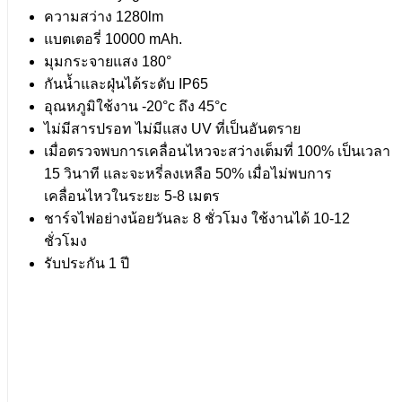
ความสว่าง 1280lm
แบตเตอรี่ 10000 mAh.
มุมกระจายแสง 180°
กันน้ำและฝุ่นได้ระดับ IP65
อุณหภูมิใช้งาน -20°c ถึง 45°c
ไม่มีสารปรอท ไม่มีแสง UV ที่เป็นอันตราย
เมื่อตรวจพบการเคลื่อนไหวจะสว่างเต็มที่ 100% เป็นเวลา
15 วินาที และจะหรี่ลงเหลือ 50% เมื่อไม่พบการ
เคลื่อนไหวในระยะ 5-8 เมตร
ชาร์จไฟอย่างน้อยวันละ 8 ชั่วโมง ใช้งานได้ 10-12
ชั่วโมง
รับประกัน 1 ปี