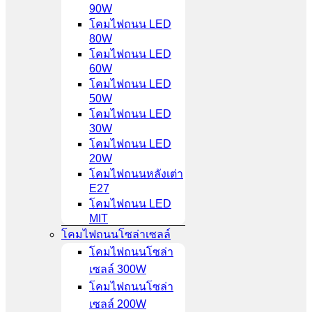
90W
โคมไฟถนน LED
80W
โคมไฟถนน LED
60W
โคมไฟถนน LED
50W
โคมไฟถนน LED
30W
โคมไฟถนน LED
20W
โคมไฟถนนหลังเต่า
E27
โคมไฟถนน LED
MIT
โคมไฟถนนโซล่าเซลล์
โคมไฟถนนโซล่า
เซลล์ 300W
โคมไฟถนนโซล่า
เซลล์ 200W