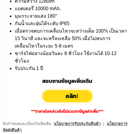
ความสว่าง 1280lm
แบตเตอรี่ 10000 mAh.
มุมกระจายแสง 180°
กันน้ำและฝุ่นได้ระดับ IP65
เมื่อตรวจพบการเคลื่อนไหวจะสว่างเต็ม 100% เป็นเวลา
15 วินาที และจะหรี่ลงเหลือ 50% เมื่อไม่พบการ
เคลื่อนไหวในระยะ 5-8 เมตร
ชาร์จไฟอย่างน้อยวันละ 8 ชั่วโมง ใช้งานได้ 10-12
ชั่วโมง
รับประกัน 1 ปี
สอบถามข้อมูลเพิ่มเติม
คลิก!
***ราคาดังกล่าวยังไม่รวมภาษีมูลค่าเพิ่ม***
ข้อกำหนดและเงื่อนไขเพิ่มเติม
นโยบายการรับประกันสินค้า
|
นโยบายการ
จัดส่งสินค้า