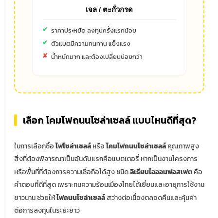
เจล / ตะกั่วกรด
ราคาประหยัด ลงทุนครั้งแรกน้อย
ตัวแบตมีความทนทาน แข็งแรง
น้ำหนักมาก และต้องเปลี่ยนบ่อยกว่า
เลือก โคมไฟถนนโซล่าเซลล์ แบบไหนดีที่สุด?
ในการเลือกซื้อ
หรือ
คุณภาพสูง
ไฟโซล่าเซลล์
โคมไฟถนนโซล่าเซลล์
สิ่งที่ต้องพิจารณาเป็นอันดับแรกคือแบตเตอรี่ หากเป็นงานโครงการ
หรือพื้นที่ที่ต้องการความเชื่อถือได้สูง ชนิด
คือ
ลิเธียมไอออนฟอสเฟต
คำตอบที่ดีที่สุด เพราะทนความร้อนเมืองไทยได้เยี่ยมและอายุการใช้งาน
ยาวนาน ช่วยให้
สว่างต่อเนื่องตลอดคืนและคุ้มค่า
ไฟถนนโซล่าเซลล์
ต่อการลงทุนในระยะยาว