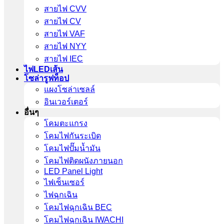
สายไฟ CVV
สายไฟ CV
สายไฟ VAF
สายไฟ NYY
สายไฟ IEC
ไฟLEDเส้น
โซล่ารูฟท็อป
แผงโซล่าเซลล์
อินเวอร์เตอร์
อื่นๆ
โคมตะแกรง
โคมไฟกันระเบิด
โคมไฟปั๊มน้ำมัน
โคมไฟติดผนังภายนอก
LED Panel Light
ไฟเซ็นเซอร์
ไฟฉุกเฉิน
โคมไฟฉุกเฉิน BEC
โคมไฟฉุกเฉิน IWACHI