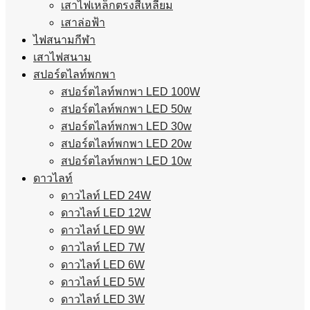
เสาไฟเหล็กตรงสี่เหลี่ยม
เสาล่อฟ้า
ไฟสนามกีฬา
เสาไฟสนาม
สปอร์ตไลท์พกพา
สปอร์ตไลท์พกพา LED 100W
สปอร์ตไลท์พกพา LED 50w
สปอร์ตไลท์พกพา LED 30w
สปอร์ตไลท์พกพา LED 20w
สปอร์ตไลท์พกพา LED 10w
ดาวไลท์
ดาวไลท์ LED 24W
ดาวไลท์ LED 12W
ดาวไลท์ LED 9W
ดาวไลท์ LED 7W
ดาวไลท์ LED 6W
ดาวไลท์ LED 5W
ดาวไลท์ LED 3W