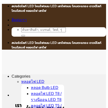
Skip
สปอร์ตไลท์ LED โคมไฟถนน LED เสาไฟถนน โคมตะแกรง ดาวน์ไลท์
to
โคมไฮเบย์ หลอดไฟ เสาไฟ
content
ติดต่อเรา
Search
for:
สปอร์ตไลท์ LED โคมไฟถนน LED เสาไฟถนน โคมตะแกรง ดาวน์ไลท์
โคมไฮเบย์ หลอดไฟ เสาไฟ
Categories
หลอดไฟ LED
หลอด Bulb LED
หลอดไฟ LED T8 /
รางนีออน LED T8
เรา
หลอดไฟ LED T5 /