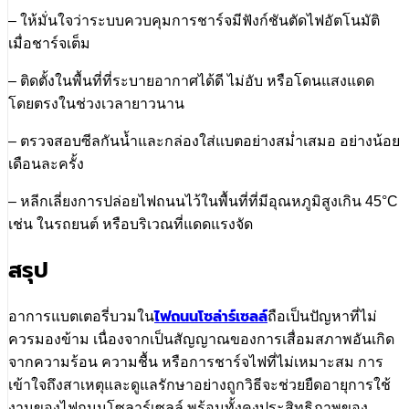
– ให้มั่นใจว่าระบบควบคุมการชาร์จมีฟังก์ชันตัดไฟอัตโนมัติ
เมื่อชาร์จเต็ม
– ติดตั้งในพื้นที่ที่ระบายอากาศได้ดี ไม่อับ หรือโดนแสงแดด
โดยตรงในช่วงเวลายาวนาน
– ตรวจสอบซีลกันน้ำและกล่องใส่แบตอย่างสม่ำเสมอ อย่างน้อย
เดือนละครั้ง
– หลีกเลี่ยงการปล่อยไฟถนนไว้ในพื้นที่ที่มีอุณหภูมิสูงเกิน 45°C
เช่น ในรถยนต์ หรือบริเวณที่แดดแรงจัด
สรุป
อาการแบตเตอรี่บวมใน
ไฟถนนโซล่าร์เซลล์
ถือเป็นปัญหาที่ไม่
ควรมองข้าม เนื่องจากเป็นสัญญาณของการเสื่อมสภาพอันเกิด
จากความร้อน ความชื้น หรือการชาร์จไฟที่ไม่เหมาะสม การ
เข้าใจถึงสาเหตุและดูแลรักษาอย่างถูกวิธีจะช่วยยืดอายุการใช้
งานของไฟถนนโซลาร์เซลล์ พร้อมทั้งคงประสิทธิภาพของ