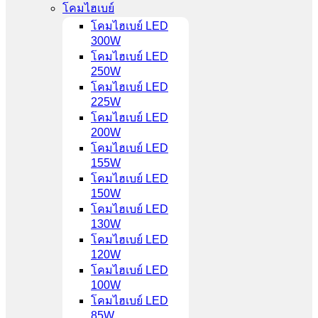
โคมไฮเบย์
โคมไฮเบย์ LED
300W
โคมไฮเบย์ LED
250W
โคมไฮเบย์ LED
225W
โคมไฮเบย์ LED
200W
โคมไฮเบย์ LED
155W
โคมไฮเบย์ LED
150W
โคมไฮเบย์ LED
130W
โคมไฮเบย์ LED
120W
โคมไฮเบย์ LED
100W
โคมไฮเบย์ LED
85W