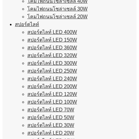
โคมไฟถนนโซล่าเซลล์ 40W
โคมไฟถนนโซล่าเซลล์ 30W
โคมไฟถนนโซล่าเซลล์ 20W
สปอร์ตไลท์
สปอร์ตไลท์ LED 400W
สปอร์ตไลท์ LED 150W
สปอร์ตไลท์ LED 360W
สปอร์ตไลท์ LED 320W
สปอร์ตไลท์ LED 300W
สปอร์ตไลท์ LED 250W
สปอร์ตไลท์ LED 240W
สปอร์ตไลท์ LED 200W
สปอร์ตไลท์ LED 120W
สปอร์ตไลท์ LED 100W
สปอร์ตไลท์ LED 70W
สปอร์ตไลท์ LED 50W
สปอร์ตไลท์ LED 30W
สปอร์ตไลท์ LED 20W