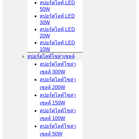
สปอร์ตไลท์ LED
50W
สปอร์ตไลท์ LED
30W
สปอร์ตไลท์ LED
20W
สปอร์ตไลท์ LED
10W
สปอร์ตไลท์โซล่าเซลล์
สปอร์ตไลท์โซล่า
เซลล์ 300W
สปอร์ตไลท์โซล่า
เซลล์ 200W
สปอร์ตไลท์โซล่า
เซลล์ 150W
สปอร์ตไลท์โซล่า
เซลล์ 100W
สปอร์ตไลท์โซล่า
เซลล์ 50W