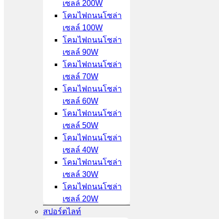
เซลล์ 200W
โคมไฟถนนโซล่า
เซลล์ 100W
โคมไฟถนนโซล่า
เซลล์ 90W
โคมไฟถนนโซล่า
เซลล์ 70W
โคมไฟถนนโซล่า
เซลล์ 60W
โคมไฟถนนโซล่า
เซลล์ 50W
โคมไฟถนนโซล่า
เซลล์ 40W
โคมไฟถนนโซล่า
เซลล์ 30W
โคมไฟถนนโซล่า
เซลล์ 20W
สปอร์ตไลท์