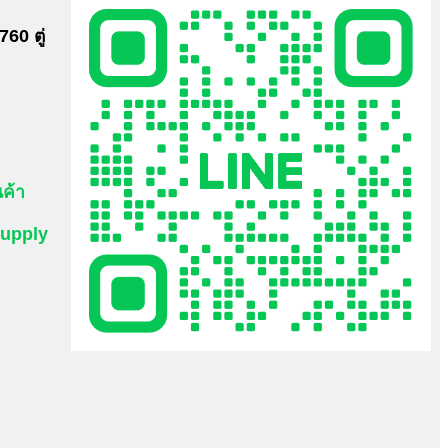
60 ตู่
นค้า
upply