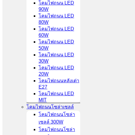
โคมไฟถนน LED
90W
โคมไฟถนน LED
80W
โคมไฟถนน LED
60W
โคมไฟถนน LED
50W
โคมไฟถนน LED
30W
โคมไฟถนน LED
20W
โคมไฟถนนหลังเต่า
E27
โคมไฟถนน LED
MIT
โคมไฟถนนโซล่าเซลล์
โคมไฟถนนโซล่า
เซลล์ 300W
โคมไฟถนนโซล่า