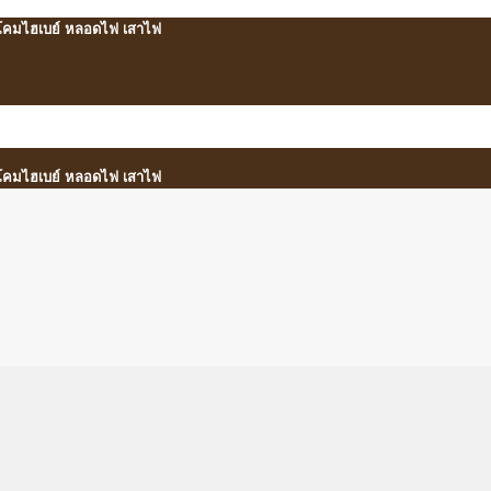
โคมไฮเบย์ หลอดไฟ เสาไฟ
โคมไฮเบย์ หลอดไฟ เสาไฟ