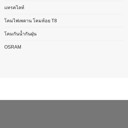
แทรคไลท์
โคมไฟเพดาน โคมห้อย T8
โคมกันน้ำกันฝุ่น
OSRAM