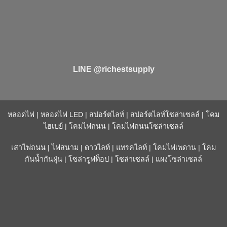
LINE @richestsupply
หลอดไฟ
|
หลอดไฟ LED
|
สปอร์ตไลท์
|
สปอร์ตไลท์โซล่าเซลล์
|
โคม
ไฮเบย์
|
โคมไฟถนน
|
โคมไฟถนนโซล่าเซลล์
เสาไฟถนน
|
ไฟสนาม
|
ดาวไลท์
|
แทรคไลท์
|
โคมไฟเพดาน
|
โคม
กันน้ำกันฝุ่น
|
โซล่ารูฟท็อป
|
โซล่าเซลล์
|
แผงโซล่าเซลล์