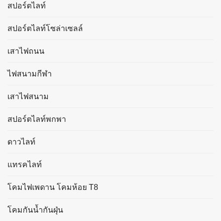
สปอร์ตไลท์
สปอร์ตไลท์โซล่าเซลล์
เสาไฟถนน
ไฟสนามกีฬา
เสาไฟสนาม
สปอร์ตไลท์พกพา
ดาวไลท์
แทรคไลท์
โคมไฟเพดาน โคมห้อย T8
โคมกันน้ำกันฝุ่น