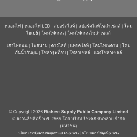
หลอดไฟ
|
หลอดไฟ LED
|
สปอร์ตไลท์
|
สปอร์ตไลท์โซล่าเซลล์
|
โคม
ไฮเบย์
|
โคมไฟถนน
|
โคมไฟถนนโซล่าเซลล์
เสาไฟถนน
|
ไฟสนาม
|
ดาวไลท์
|
แทรคไลท์
|
โคมไฟเพดาน
|
โคม
กันน้ำกันฝุ่น
|
โซล่ารูฟท็อป
|
โซล่าเซลล์
|
แผงโซล่าเซลล์
© Copyright 2026
Richest Supply Public Company Limited
© สงวนลิขสิทธิ์ พ.ศ. 2565 โดย บริษัท ริชเชส ซัพพลาย จำกัด
(มหาชน)
|
นโยบายการคุ้มครองข้อมูลส่วนบุคคล (PDPA)
นโยบายการใช้คุกกี้ (PDPA)