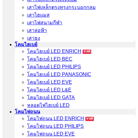
เสาไฟเหล็กตรงทรงกระบอกกลม
เสาไฮแมส
เสาไฟสนามกีฬา
เสาล่อฟ้า
เสาธง
โคมไฮเบย์
โคมไฮเบย์ LED ENRICH
โคมไฮเบย์ LED BEC
โคมไฮเบย์ LED PHILIPS
โคมไฮเบย์ LED PANASONIC
โคมไฮเบย์ LED EVE
โคมไฮเบย์ LED L&E
โคมไฮเบย์ LED GATA
หลอดไฟไฮเบย์ LED
โคมไฟถนน
โคมไฟถนน LED ENRICH
โคมไฟถนน LED PHILIPS
โคมไฟถนน LED EVE