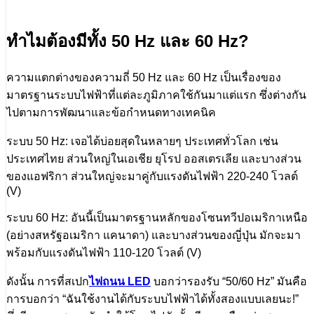
ทำไมต้องมีทั้ง 50
Hz และ 60 Hz?
ความแตกต่างของความถี่ 50 Hz และ 60 Hz เป็นเรื่องของ
มาตรฐานระบบไฟฟ้าที่แต่ละภูมิภาคใช้กันมาแต่แรก ซึ่งต่างกัน
ไปตามการพัฒนาและข้อกำหนดทางเทคนิค
ระบบ 50 Hz: เจอได้บ่อยสุดในหลายๆ ประเทศทั่วโลก เช่น
ประเทศไทย ส่วนใหญ่ในเอเชีย ยุโรป ออสเตรเลีย และบางส่วน
ของแอฟริกา ส่วนใหญ่จะมาคู่กับแรงดันไฟฟ้า 220-240 โวลต์
(V)
ระบบ 60 Hz: อันนี้เป็นมาตรฐานหลักของโซนทวีปอเมริกาเหนือ
(อย่างสหรัฐอเมริกา แคนาดา) และบางส่วนของญี่ปุ่น มักจะมา
พร้อมกับแรงดันไฟฟ้า 110-120 โวลต์ (V)
ดังนั้น การที่สเปก
ไฟถนน
LED
บอกว่ารองรับ “50/60 Hz” มันคือ
การบอกว่า “ฉันใช้งานได้กับระบบไฟฟ้าได้ทั้งสองแบบเลยนะ!”