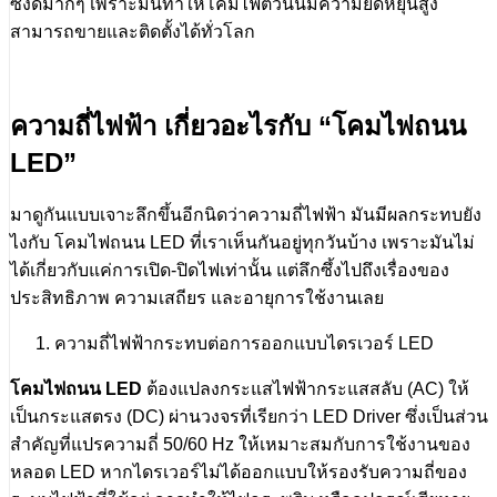
ซึ่งดีมากๆ เพราะมันทำให้โคมไฟตัวนั้นมีความยืดหยุ่นสูง
สามารถขายและติดตั้งได้ทั่วโลก
ความถี่ไฟฟ้า เกี่ยวอะไรกับ “โคมไฟถนน
LED”
มาดูกันแบบเจาะลึกขึ้นอีกนิดว่าความถี่ไฟฟ้า มันมีผลกระทบยัง
ไงกับ โคมไฟถนน LED ที่เราเห็นกันอยู่ทุกวันบ้าง เพราะมันไม่
ได้เกี่ยวกับแค่การเปิด-ปิดไฟเท่านั้น แต่ลึกซึ้งไปถึงเรื่องของ
ประสิทธิภาพ ความเสถียร และอายุการใช้งานเลย
ความถี่ไฟฟ้ากระทบต่อการออกแบบไดรเวอร์ LED
โคมไฟถนน
LED
ต้องแปลงกระแสไฟฟ้ากระแสสลับ (AC) ให้
เป็นกระแสตรง (DC) ผ่านวงจรที่เรียกว่า LED Driver ซึ่งเป็นส่วน
สำคัญที่แปรความถี่ 50/60 Hz ให้เหมาะสมกับการใช้งานของ
หลอด LED หากไดรเวอร์ไม่ได้ออกแบบให้รองรับความถี่ของ