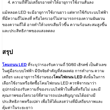
ความถี่ที่ไม่เสถียรอาจทำให้อายุการใช้งานสั้นลง
แม้หลอด LED จะมีอายุการใช้งานยาว แต่หากใช้กับระบบไฟฟ้า
ที่มีความถี่ไม่คงที่ หรือไดรเวอร์ไม่สามารถกรองความผันผวน
ของความถี่ได้ อาจทำให้วงจรเสียเร็วขึ้น ความร้อนสะสมสูงขึ้น
และประสิทธิภาพของแสงลดลง
สรุป
โคมถนน
LED
ที่ระบุว่ารองรับความถี่ 50/60 เฮิรตซ์ เป็นตัวเลข
ในคู่มือระบบไฟฟ้า มีปัจจัยสำคัญที่ส่งผลต่อ การทำงาน ความ
เสถียร และอายุการใช้งานของ
โคมไฟถนน
LED
ดังนั้นในการ
เลือกใช้งานหรือจัดซื้อโคมไฟถนน LED ควรพิจารณาว่า
อุปกรณ์รองรับความถี่ของระบบไฟฟ้าในพื้นที่หรือไม่ และมี
คุณภาพของไดรเวอร์ที่สามารถแปลงสัญญาณได้อย่างมี
ประสิทธิภาพหรือเปล่า เพื่อให้ได้แสงสว่างที่มีเสถียรภาพและ
คุ้มค่าในระยะยาว