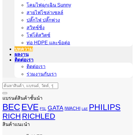
โคมไฟฉุกเฉิน Sunny
สายไฟโซล่าเซลล์
ปลั๊กไฟ ปลั๊กพ่วง
สวิทช์ชิ่ง
โฟโต้สวิตช์
ท่อ HDPE และข้อต่อ
บทความ
ผลงาน
ติดต่อเรา
ติดต่อเรา
ร่วมงานกับเรา
แบรนด์สินค้าชั้นนำ
BEC
EVE
PHILIPS
GATA
IWACHI
FSL
L&E
RICH
RICHLED
สินค้าแนะนำ