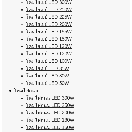
โคมไฮเบย์ LED 300W
โคมไฮเบย์ LED 250W
โคมไฮเบย์ LED 225W
โคมไฮเบย์ LED 200W
โคมไฮเบย์ LED 155W
โคมไฮเบย์ LED 150W
โคมไฮเบย์ LED 130W
โคมไฮเบย์ LED 120W
โคมไฮเบย์ LED 100W
โคมไฮเบย์ LED 85W
โคมไฮเบย์ LED 80W
โคมไฮเบย์ LED 50W
โคมไฟถนน
โคมไฟถนน LED 300W
โคมไฟถนน LED 250W
โคมไฟถนน LED 200W
โคมไฟถนน LED 180W
โคมไฟถนน LED 150W