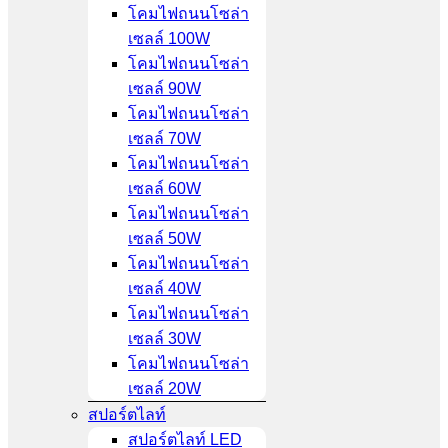
โคมไฟถนนโซล่า
เซลล์ 100W
โคมไฟถนนโซล่า
เซลล์ 90W
โคมไฟถนนโซล่า
เซลล์ 70W
โคมไฟถนนโซล่า
เซลล์ 60W
โคมไฟถนนโซล่า
เซลล์ 50W
โคมไฟถนนโซล่า
เซลล์ 40W
โคมไฟถนนโซล่า
เซลล์ 30W
โคมไฟถนนโซล่า
เซลล์ 20W
สปอร์ตไลท์
สปอร์ตไลท์ LED