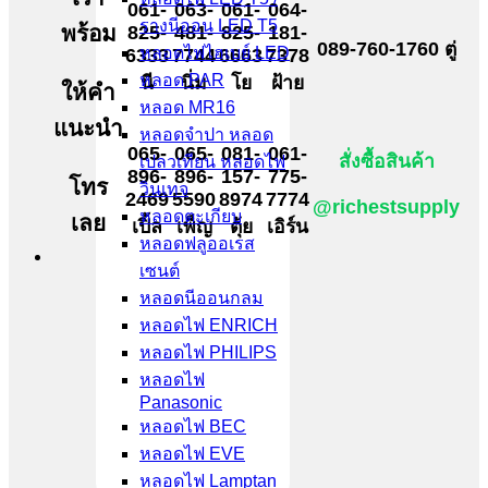
061-
063-
061-
064-
รางนีออน LED T5
พร้อม
825-
481-
825-
181-
089-760-1760 ตู่
หลอดไฟไฮเบย์ LED
6333
7744
6663
7378
หลอด PAR
นี
นิ่ม
โย
ฝ้าย
ให้คำ
หลอด MR16
แนะนำ
หลอดจำปา หลอด
065-
065-
081-
061-
สั่งซื้อสินค้า
เปลวเทียน หลอดไฟ
896-
896-
157-
775-
โทร
วินเทจ
2469
5590
8974
7774
@richestsupply
หลอดตะเกียบ
เลย
เปิ้ล
เพ็ญ
ตุ้ย
เอิร์น
หลอดฟลูออเรส
เซนต์
หลอดนีออนกลม
หลอดไฟ ENRICH
หลอดไฟ PHILIPS
หลอดไฟ
Panasonic
หลอดไฟ BEC
หลอดไฟ EVE
หลอดไฟ Lamptan