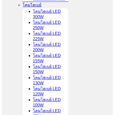
โคมไฮเบย์
โคมไฮเบย์ LED
300W
โคมไฮเบย์ LED
250W
โคมไฮเบย์ LED
225W
โคมไฮเบย์ LED
200W
โคมไฮเบย์ LED
155W
โคมไฮเบย์ LED
150W
โคมไฮเบย์ LED
130W
โคมไฮเบย์ LED
120W
โคมไฮเบย์ LED
100W
โคมไฮเบย์ LED