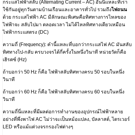
กระแสไฟฟ้าสลับ (Alternating Current – AC) อันนี้แหละที่เรา
ใช้กันอยู่ทุกวันตามบ้านเรือนและอาคารทั่วไป รวมถึง
ไฟถนน
ด้วย กระแสไฟฟ้า AC มีลักษณะพิเศษคือทิศทางการไหลของ
ไฟฟ้าจะ สลับไปมา ตลอดเวลา ไม่ได้ไหลทิศทางเดียวเหมือน
ไฟฟ้ากระแสตรง (DC)
ความถี่ (Frequency): คำนี้แหละที่บอกว่ากระแสไฟ AC มันสลับ
ทิศทางไป-กลับ ครบวงจรได้กี่ครั้งในหนึ่งวินาที หน่วยวัดก็คือ
เฮิรตซ์ (Hz)
ถ้าบอกว่า 50 Hz ก็คือ ไฟฟ้าสลับทิศทางครบ 50 รอบในหนึ่ง
วินาที
ถ้าบอกว่า 60 Hz ก็คือ ไฟฟ้าสลับทิศทางครบ 60 รอบในหนึ่ง
วินาที
ความถี่นี่แหละที่มีผลต่อการทำงานของอุปกรณ์ไฟฟ้าหลาย
อย่างที่พึ่งพาไฟ AC ไม่ว่าจะเป็นหม้อแปลง, บัลลาสต์, ไดรเวอร์
LED หรือแม้แต่วงจรกรองไฟต่างๆ