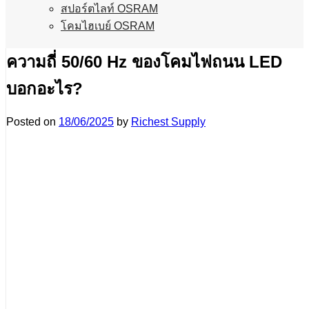
สปอร์ตไลท์ OSRAM
โคมไฮเบย์ OSRAM
ความถี่ 50/60 Hz ของโคมไฟถนน LED
บอกอะไร?
Posted on
18/06/2025
by
Richest Supply