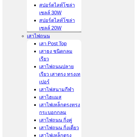
สปอร์ตไลท์โซล่า
เซลล์ 30W
สปอร์ตไลท์โซล่า
เซลล์ 20W
เสาไฟถนน
เสา Post Top
เสาธง ชนิดกลม
เรียว
เสาไฟถนนปลาย
เรียว เสาตรง ทรงเท
เปอร์
เสาไฟสนามกีฬา
เสาไฮแมส
เสาไฟเหล็กตรงทรง
กระบอกกลม
เสาไฟถนน กิ่งคู่
เสาไฟถนน กิ่งเดี่ยว
เสาไฟเหล็กตรง