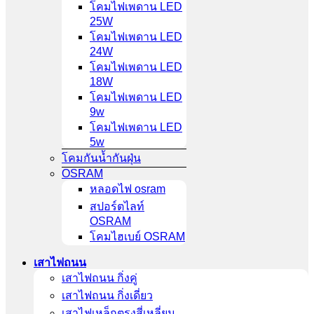
โคมไฟเพดาน LED
25W
โคมไฟเพดาน LED
24W
โคมไฟเพดาน LED
18W
โคมไฟเพดาน LED
9w
โคมไฟเพดาน LED
5w
โคมกันน้ำกันฝุ่น
OSRAM
หลอดไฟ osram
สปอร์ตไลท์
OSRAM
โคมไฮเบย์ OSRAM
เสาไฟถนน
เสาไฟถนน กิ่งคู่
เสาไฟถนน กิ่งเดี่ยว
เสาไฟเหล็กตรงสี่เหลี่ยม