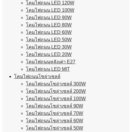
โคมไฟถนน LED 120W
โคมไฟถนน LED 100W
โคมไฟถนน LED 90W
โคมไฟถนน LED 80W
โคมไฟถนน LED 60W
โคมไฟถนน LED 50W
โคมไฟถนน LED 30W
โคมไฟถนน LED 20W
โคมไฟถนนหลังเต่า E27
โคมไฟถนน LED MIT
โคมไฟถนนโซล่าเซลล์
โคมไฟถนนโซล่าเซลล์ 300W
โคมไฟถนนโซล่าเซลล์ 200W
โคมไฟถนนโซล่าเซลล์ 100W
โคมไฟถนนโซล่าเซลล์ 90W
โคมไฟถนนโซล่าเซลล์ 70W
โคมไฟถนนโซล่าเซลล์ 60W
โคมไฟถนนโซล่าเซลล์ 50W