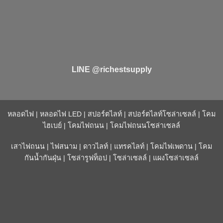
LINE @richestsupply
หลอดไฟ
|
หลอดไฟ LED
|
สปอร์ตไลท์
|
สปอร์ตไลท์โซล่าเซลล์
|
โคม
ไฮเบย์
|
โคมไฟถนน
|
โคมไฟถนนโซล่าเซลล์
เสาไฟถนน
|
ไฟสนาม
|
ดาวไลท์
|
แทรคไลท์
|
โคมไฟเพดาน
|
โคม
กันน้ำกันฝุ่น
|
โซล่ารูฟท็อป
|
โซล่าเซลล์
|
แผงโซล่าเซลล์