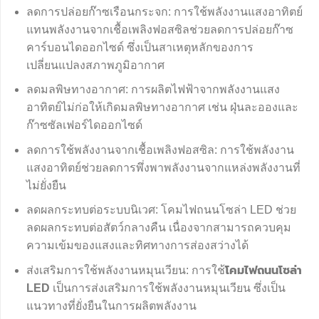
ลดการปล่อยก๊าซเรือนกระจก: การใช้พลังงานแสงอาทิตย์
แทนพลังงานจากเชื้อเพลิงฟอสซิลช่วยลดการปล่อยก๊าซ
คาร์บอนไดออกไซด์ ซึ่งเป็นสาเหตุหลักของการ
เปลี่ยนแปลงสภาพภูมิอากาศ
ลดมลพิษทางอากาศ: การผลิตไฟฟ้าจากพลังงานแสง
อาทิตย์ไม่ก่อให้เกิดมลพิษทางอากาศ เช่น ฝุ่นละอองและ
ก๊าซซัลเฟอร์ไดออกไซด์
ลดการใช้พลังงานจากเชื้อเพลิงฟอสซิล: การใช้พลังงาน
แสงอาทิตย์ช่วยลดการพึ่งพาพลังงานจากแหล่งพลังงานที่
ไม่ยั่งยืน
ลดผลกระทบต่อระบบนิเวศ: โคมไฟถนนโซล่า LED ช่วย
ลดผลกระทบต่อสัตว์กลางคืน เนื่องจากสามารถควบคุม
ความเข้มของแสงและทิศทางการส่องสว่างได้
ส่งเสริมการใช้พลังงานหมุนเวียน: การใช้
โคมไฟถนนโซล่า
LED
เป็นการส่งเสริมการใช้พลังงานหมุนเวียน ซึ่งเป็น
แนวทางที่ยั่งยืนในการผลิตพลังงาน