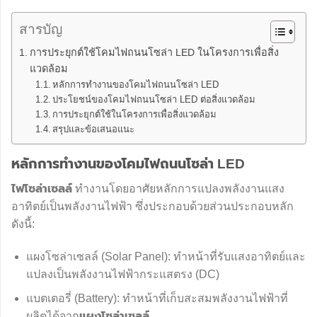
สารบัญ
การประยุกต์ใช้โคมไฟถนนโซล่า LED ในโครงการเพื่อสิ่ง
แวดล้อม
หลักการทำงานของโคมไฟถนนโซล่า LED
ประโยชน์ของโคมไฟถนนโซล่า LED ต่อสิ่งแวดล้อม
การประยุกต์ใช้ในโครงการเพื่อสิ่งแวดล้อม
สรุปและข้อเสนอแนะ
หลักการทำงานของโคมไฟถนนโซล่า
LED
ไฟโซล่าเซลล์
ทำงานโดยอาศัยหลักการแปลงพลังงานแสง
อาทิตย์เป็นพลังงานไฟฟ้า ซึ่งประกอบด้วยส่วนประกอบหลัก
ดังนี้:
แผงโซล่าเซลล์ (Solar Panel): ทำหน้าที่รับแสงอาทิตย์และ
แปลงเป็นพลังงานไฟฟ้ากระแสตรง (DC)
แบตเตอรี่ (Battery): ทำหน้าที่เก็บสะสมพลังงานไฟฟ้าที่
ผลิตได้จาก
แผงโซล่าเซลล์