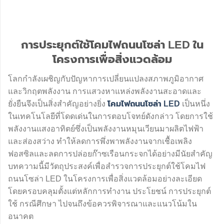
การประยุกต์ใช้โคมไฟถนนโซล่า LED ใน
โครงการเพื่อสิ่งแวดล้อม
โลกกำลังเผชิญกับปัญหาการเปลี่ยนแปลงสภาพภูมิอากาศ
และวิกฤตพลังงาน การแสวงหาแหล่งพลังงานสะอาดและ
ยั่งยืนจึงเป็นสิ่งสำคัญอย่างยิ่ง
โคมไฟถนนโซล่า LED
เป็นหนึ่ง
ในเทคโนโลยีที่โดดเด่นในการตอบโจทย์ดังกล่าว โดยการใช้
พลังงานแสงอาทิตย์ซึ่งเป็นพลังงานหมุนเวียนมาผลิตไฟฟ้า
และส่องสว่าง ทำให้ลดการพึ่งพาพลังงานจากเชื้อเพลิง
ฟอสซิลและลดการปล่อยก๊าซเรือนกระจกได้อย่างมีนัยสำคัญ
บทความนี้มีวัตถุประสงค์เพื่อสำรวจการประยุกต์ใช้โคมไฟ
ถนนโซล่า LED ในโครงการเพื่อสิ่งแวดล้อมอย่างละเอียด
โดยครอบคลุมตั้งแต่หลักการทำงาน ประโยชน์ การประยุกต์
ใช้ กรณีศึกษา ไปจนถึงข้อควรพิจารณาและแนวโน้มใน
อนาคต