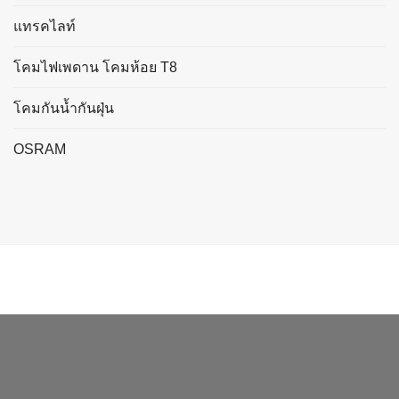
แทรคไลท์
โคมไฟเพดาน โคมห้อย T8
โคมกันน้ำกันฝุ่น
OSRAM