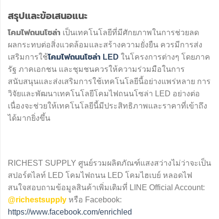
สรุปและข้อเสนอแนะ
โคมไฟถนนโซล่า
เป็นเทคโนโลยีที่มีศักยภาพในการช่วยลด
ผลกระทบต่อสิ่งแวดล้อมและสร้างความยั่งยืน ควรมีการส่ง
เสริมการใช้
โคมไฟถนนโซล่า LED
ในโครงการต่างๆ โดยภาค
รัฐ ภาคเอกชน และชุมชนควรให้ความร่วมมือในการ
สนับสนุนและส่งเสริมการใช้เทคโนโลยีนี้อย่างแพร่หลาย การ
วิจัยและพัฒนาเทคโนโลยีโคมไฟถนนโซล่า LED อย่างต่อ
เนื่องจะช่วยให้เทคโนโลยีนี้มีประสิทธิภาพและราคาที่เข้าถึง
ได้มากยิ่งขึ้น
RICHEST SUPPLY ศูนย์รวมผลิตภัณฑ์แสงสว่างไม่ว่าจะเป็น
สปอร์ตไลท์ LED โคมไฟถนน LED โคมไฮเบย์ หลอดไฟ
สนใจสอบถามข้อมูลสินค้าเพิ่มเติมที่ LINE Official Account:
@richestsupply
หรือ Facebook:
https://www.facebook.com/enrichled