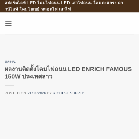
สปอร์ตไลท์ LED โคมไฟถนน LED เสาไฟถนน โคมตะแกรง ดา
Skip
วน์ไลท์ โคมไฮเบย์ หลอดไฟ เสาไฟ
to
content
ผลงาน
ผลงานติดตั้งโคมไฟถนน LED ENRICH FAMOUS
150W ประเทศลาว
POSTED ON
21/01/2026
BY
RICHEST SUPPLY