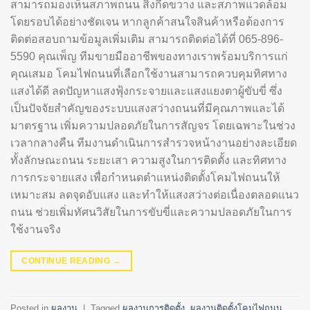
สามารถมองเห็นสภาพถนน สิ่งกีดขวาง และสภาพแวดล้อม
โดยรอบได้อย่างชัดเจน หากลูกค้าสนใจสินค้าหรือต้องการ
ติดต่อสอบถามข้อมูลเพิ่มเติม สามารถติดต่อได้ที่ 065-896-
5590 คุณเพ็ญ ทีมขายมืออาชีพของทางเราพร้อมบริการแก่
คุณเสมอ โคมไฟถนนที่เลือกใช้งานสามารถควบคุมทิศทาง
แสงได้ดี ลดปัญหาแสงฟุ้งกระจายและแสงแยงตาผู้ขับขี่ ซึ่ง
เป็นปัจจัยสำคัญของระบบแสงสว่างถนนที่มีคุณภาพและได้
มาตรฐาน เพิ่มความปลอดภัยในการสัญจร โดยเฉพาะในช่วง
เวลากลางคืน ทีมงานดำเนินการสำรวจหน้างานอย่างละเอียด
ทั้งลักษณะถนน ระยะเสา ความสูงในการติดตั้ง และทิศทาง
การกระจายแสง เพื่อกำหนดตำแหน่งติดตั้งโคมไฟถนนให้
เหมาะสม ลดจุดอับแสง และทำให้แสงสว่างต่อเนื่องตลอดแนว
ถนน ช่วยเพิ่มทัศนวิสัยในการขับขี่และความปลอดภัยในการ
ใช้งานจริง
CONTINUE READING
→
Posted in
ผลงาน
|
Tagged
ผลงานการติดตั้ง
,
ผลงานติดตั้งโคมไฟถนน