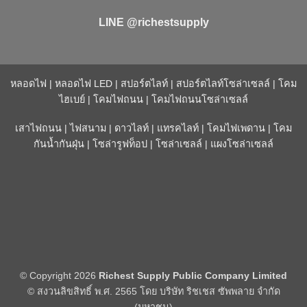
LINE @richestsupply
หลอดไฟ
|
หลอดไฟ LED
|
สปอร์ตไลท์
|
สปอร์ตไลท์โซล่าเซลล์
|
โคม
ไฮเบย์
|
โคมไฟถนน
|
โคมไฟถนนโซล่าเซลล์
เสาไฟถนน
|
ไฟสนาม
|
ดาวไลท์
|
แทรคไลท์
|
โคมไฟเพดาน
|
โคม
กันน้ำกันฝุ่น
|
โซล่ารูฟท็อป
|
โซล่าเซลล์
|
แผงโซล่าเซลล์
© Copyright 2026
Richest Supply Public Company Limited
© สงวนลิขสิทธิ์ พ.ศ. 2565 โดย บริษัท ริชเชส ซัพพลาย จำกัด