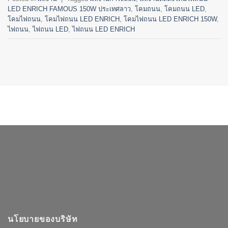
LED ENRICH FAMOUS 150W ประเทศลาว
,
โคมถนน
,
โคมถนน LED
,
โคมไฟถนน
,
โคมไฟถนน LED ENRICH
,
โคมไฟถนน LED ENRICH 150W
,
ไฟถนน
,
ไฟถนน LED
,
ไฟถนน LED ENRICH
นโยบายของบริษัท