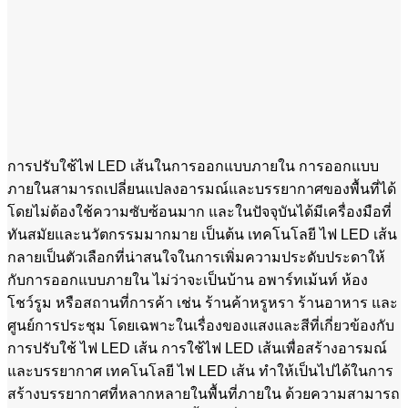
การปรับใช้ไฟ LED เส้นในการออกแบบภายใน การออกแบบ
ภายในสามารถเปลี่ยนแปลงอารมณ์และบรรยากาศของพื้นที่ได้
โดยไม่ต้องใช้ความซับซ้อนมาก และในปัจจุบันได้มีเครื่องมือที่
ทันสมัยและนวัตกรรมมากมาย เป็นต้น เทคโนโลยี ไฟ LED เส้น
กลายเป็นตัวเลือกที่น่าสนใจในการเพิ่มความประดับประดาให้
กับการออกแบบภายใน ไม่ว่าจะเป็นบ้าน อพาร์ทเม้นท์ ห้อง
โชว์รูม หรือสถานที่การค้า เช่น ร้านค้าหรูหรา ร้านอาหาร และ
ศูนย์การประชุม โดยเฉพาะในเรื่องของแสงและสีที่เกี่ยวข้องกับ
การปรับใช้ ไฟ LED เส้น การใช้ไฟ LED เส้นเพื่อสร้างอารมณ์
และบรรยากาศ เทคโนโลยี ไฟ LED เส้น ทำให้เป็นไปได้ในการ
สร้างบรรยากาศที่หลากหลายในพื้นที่ภายใน ด้วยความสามารถ