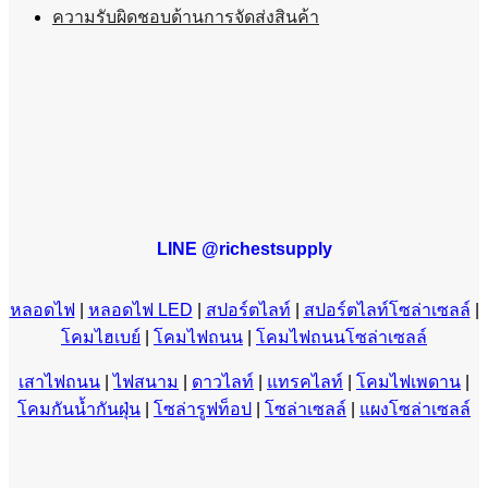
ความรับผิดชอบด้านการจัดส่งสินค้า
LINE @richestsupply
หลอดไฟ
|
หลอดไฟ LED
|
สปอร์ตไลท์
|
สปอร์ตไลท์โซล่าเซลล์
|
โคมไฮเบย์
|
โคมไฟถนน
|
โคมไฟถนนโซล่าเซลล์
เสาไฟถนน
|
ไฟสนาม
|
ดาวไลท์
|
แทรคไลท์
|
โคมไฟเพดาน
|
โคมกันน้ำกันฝุ่น
|
โซล่ารูฟท็อป
|
โซล่าเซลล์
|
แผงโซล่าเซลล์