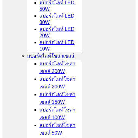
สปอร์ตไลท์ LED
50W
สปอร์ตไลท์ LED
30W
สปอร์ตไลท์ LED
20W
สปอร์ตไลท์ LED
10W
สปอร์ตไลท์โซล่าเซลล์
สปอร์ตไลท์โซล่า
เซลล์ 300W
สปอร์ตไลท์โซล่า
เซลล์ 200W
สปอร์ตไลท์โซล่า
เซลล์ 150W
สปอร์ตไลท์โซล่า
เซลล์ 100W
สปอร์ตไลท์โซล่า
เซลล์ 50W