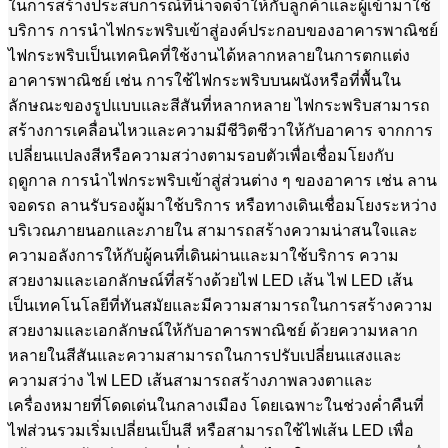
ในการสร้างประสบการณ์ที่น่าจดจำให้กับลูกค้าและผู้เข้ามาใช้
บริการ การนำไฟกระพริบเข้าสู่องค์ประกอบของอาคารพาณิชย์
ไฟกระพริบเป็นเทคนิคที่ใช้งานได้หลากหลายในการตกแต่ง
อาคารพาณิชย์ เช่น การใช้ไฟกระพริบบนผนังหรือที่พื้นใน
ลักษณะของรูปแบบและสีสันที่หลากหลาย ไฟกระพริบสามารถ
สร้างการเคลื่อนไหวและความมีชีวิตชีวาให้กับอาคาร จากการ
เปลี่ยนแปลงสีหรือความสว่างตามรอบตัวเพื่อเชื่อมโยงกับ
ฤดูกาล การนำไฟกระพริบเข้าสู่ส่วนต่าง ๆ ของอาคาร เช่น ลาน
จอดรถ ลานรับรองผู้มาใช้บริการ หรือทางเดินเชื่อมโยงระหว่าง
บริเวณภายนอกและภายใน สามารถสร้างความน่าสนใจและ
ความอลังการให้กับผู้คนที่เดินผ่านและมาใช้บริการ ความ
สวยงามและเอกลักษณ์ที่สร้างด้วยไฟ LED เส้น ไฟ LED เส้น
เป็นเทคโนโลยีที่ทันสมัยและมีความสามารถในการสร้างความ
สวยงามและเอกลักษณ์ให้กับอาคารพาณิชย์ ด้วยความหลาก
หลายในสีสันและความสามารถในการปรับเปลี่ยนแสงและ
ความสว่าง ไฟ LED เส้นสามารถสร้างภาพลวงตาและ
เครื่องหมายที่โดดเด่นในกลางเมือง โดยเฉพาะในช่วงค่ำคืนที่
ไฟส่วนรวมเริ่มเปลี่ยนเป็นสี หรือสามารถใช้ไฟเส้น LED เพื่อ