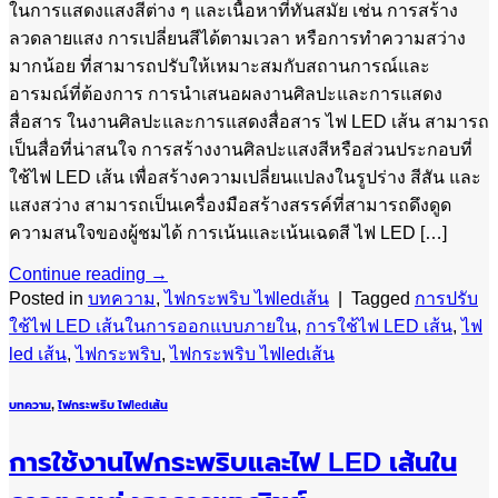
ในการแสดงแสงสีต่าง ๆ และเนื้อหาที่ทันสมัย เช่น การสร้าง
ลวดลายแสง การเปลี่ยนสีได้ตามเวลา หรือการทำความสว่าง
มากน้อย ที่สามารถปรับให้เหมาะสมกับสถานการณ์และ
อารมณ์ที่ต้องการ การนำเสนอผลงานศิลปะและการแสดง
สื่อสาร ในงานศิลปะและการแสดงสื่อสาร ไฟ LED เส้น สามารถ
เป็นสื่อที่น่าสนใจ การสร้างงานศิลปะแสงสีหรือส่วนประกอบที่
ใช้ไฟ LED เส้น เพื่อสร้างความเปลี่ยนแปลงในรูปร่าง สีสัน และ
แสงสว่าง สามารถเป็นเครื่องมือสร้างสรรค์ที่สามารถดึงดูด
ความสนใจของผู้ชมได้ การเน้นและเน้นเฉดสี ไฟ LED […]
Continue reading
→
Posted in
บทความ
,
ไฟกระพริบ ไฟledเส้น
|
Tagged
การปรับ
ใช้ไฟ LED เส้นในการออกแบบภายใน
,
การใช้ไฟ LED เส้น
,
ไฟ
led เส้น
,
ไฟกระพริบ
,
ไฟกระพริบ ไฟledเส้น
บทความ
,
ไฟกระพริบ ไฟledเส้น
การใช้งานไฟกระพริบและไฟ LED เส้นใน