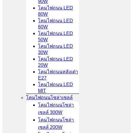
90W
โคมไฟถนน LED
80W
โคมไฟถนน LED
60W
โคมไฟถนน LED
50W
โคมไฟถนน LED
30W
โคมไฟถนน LED
20W
โคมไฟถนนหลังเต่า
E27
โคมไฟถนน LED
MIT
โคมไฟถนนโซล่าเซลล์
โคมไฟถนนโซล่า
เซลล์ 300W
โคมไฟถนนโซล่า
เซลล์ 200W