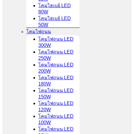
โคมไฮเบย์ LED
80W
โคมไฮเบย์ LED
50W
โคมไฟถนน
โคมไฟถนน LED
300W
โคมไฟถนน LED
250W
โคมไฟถนน LED
200W
โคมไฟถนน LED
180W
โคมไฟถนน LED
150W
โคมไฟถนน LED
120W
โคมไฟถนน LED
100W
โคมไฟถนน LED