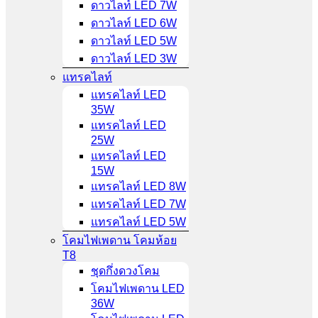
ดาวไลท์ LED 7W
ดาวไลท์ LED 6W
ดาวไลท์ LED 5W
ดาวไลท์ LED 3W
แทรคไลท์
แทรคไลท์ LED
35W
แทรคไลท์ LED
25W
แทรคไลท์ LED
15W
แทรคไลท์ LED 8W
แทรคไลท์ LED 7W
แทรคไลท์ LED 5W
โคมไฟเพดาน โคมห้อย
T8
ชุดกึ่งดวงโคม
โคมไฟเพดาน LED
36W