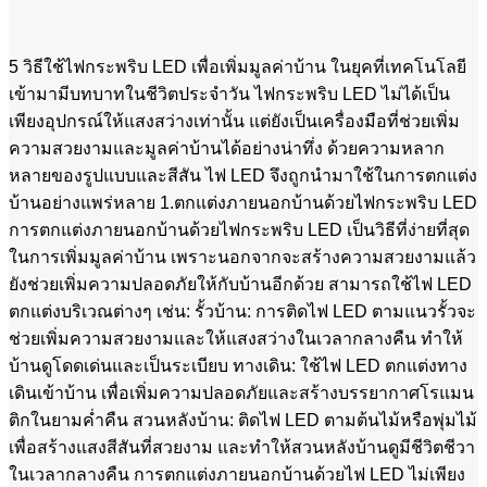
5 วิธีใช้ไฟกระพริบ LED เพื่อเพิ่มมูลค่าบ้าน ในยุคที่เทคโนโลยี
เข้ามามีบทบาทในชีวิตประจำวัน ไฟกระพริบ LED ไม่ได้เป็น
เพียงอุปกรณ์ให้แสงสว่างเท่านั้น แต่ยังเป็นเครื่องมือที่ช่วยเพิ่ม
ความสวยงามและมูลค่าบ้านได้อย่างน่าทึ่ง ด้วยความหลาก
หลายของรูปแบบและสีสัน ไฟ LED จึงถูกนำมาใช้ในการตกแต่ง
บ้านอย่างแพร่หลาย 1.ตกแต่งภายนอกบ้านด้วยไฟกระพริบ LED
การตกแต่งภายนอกบ้านด้วยไฟกระพริบ LED เป็นวิธีที่ง่ายที่สุด
ในการเพิ่มมูลค่าบ้าน เพราะนอกจากจะสร้างความสวยงามแล้ว
ยังช่วยเพิ่มความปลอดภัยให้กับบ้านอีกด้วย สามารถใช้ไฟ LED
ตกแต่งบริเวณต่างๆ เช่น: รั้วบ้าน: การติดไฟ LED ตามแนวรั้วจะ
ช่วยเพิ่มความสวยงามและให้แสงสว่างในเวลากลางคืน ทำให้
บ้านดูโดดเด่นและเป็นระเบียบ ทางเดิน: ใช้ไฟ LED ตกแต่งทาง
เดินเข้าบ้าน เพื่อเพิ่มความปลอดภัยและสร้างบรรยากาศโรแมน
ติกในยามค่ำคืน สวนหลังบ้าน: ติดไฟ LED ตามต้นไม้หรือพุ่มไม้
เพื่อสร้างแสงสีสันที่สวยงาม และทำให้สวนหลังบ้านดูมีชีวิตชีวา
ในเวลากลางคืน การตกแต่งภายนอกบ้านด้วยไฟ LED ไม่เพียง