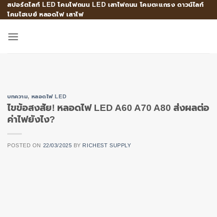
สปอร์ตไลท์ LED โคมไฟถนน LED เสาไฟถนน โคมตะแกรง ดาวน์ไลท์
Skip
โคมไฮเบย์ หลอดไฟ เสาไฟ
to
content
บทความ
,
หลอดไฟ LED
ไขข้อสงสัย! หลอดไฟ LED A60 A70 A80 ส่งผลต่อ
ค่าไฟยังไง?
POSTED ON
22/03/2025
BY
RICHEST SUPPLY