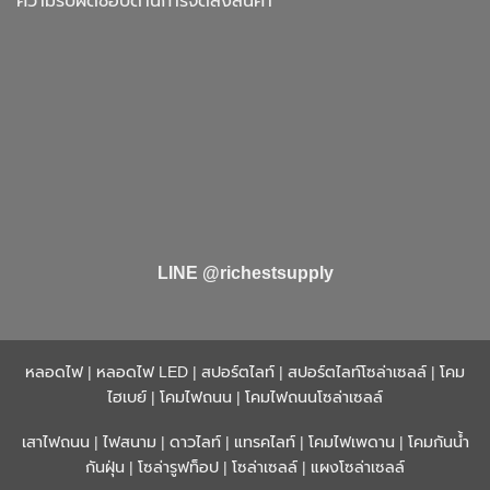
ความรับผิดชอบด้านการจัดส่งสินค้า
LINE @richestsupply
หลอดไฟ
|
หลอดไฟ LED
|
สปอร์ตไลท์
|
สปอร์ตไลท์โซล่าเซลล์
|
โคม
ไฮเบย์
|
โคมไฟถนน
|
โคมไฟถนนโซล่าเซลล์
เสาไฟถนน
|
ไฟสนาม
|
ดาวไลท์
|
แทรคไลท์
|
โคมไฟเพดาน
|
โคมกันน้ำ
กันฝุ่น
|
โซล่ารูฟท็อป
|
โซล่าเซลล์
|
แผงโซล่าเซลล์