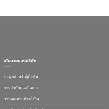
นโยบายของบริษัท
ข้อมูลสำหรับผู้ถือหุ้น
การกำกับดูแลกิจการ
การพัฒนาอย่างยั่งยืน