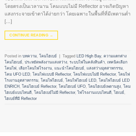
โดยตรงเป็นเวลานาน โคมแบบไม่มี Reflector อาจเกิดปัญหา
แสงกระจายเข้าตาได้ง่ายกว่า โดยเฉพาะในพื้นที่ที่มีเพดานต่ำ
[…]
CONTINUE READING
→
Posted in
บทความ
,
โคมไฮเบย์
|
Tagged
LED High Bay
,
ความแตกต่าง
โคมไฮเบย์
,
ประหยัดพลังงานแสงสว่าง
,
ระบบไฟในคลังสินค้า
,
เทคนิคเลือก
โคมไฟ
,
เลือกโคมไฟโรงงาน
,
แนะนำโคมไฮเบย์
,
แสงสว่างอุตสาหกรรม
,
โคม UFO LED
,
โคมไฟแบบมี Reflector
,
โคมไฟแบบไม่มี Reflector
,
โคมไฟ
โรงงานอุตสาหกรรม
,
โคมไฟไฮเบย์
,
โคมไฟไฮเบย์ LED
,
โคมไฟไฮเบย์ LED
ENRICH
,
โคมไฮเบย์ Reflector
,
โคมไฮเบย์ UFO
,
โคมไฮเบย์เพดานสูง
,
โคม
ไฮเบย์แบบไหนดี
,
โคมไฮเบย์ไม่มี Reflector
,
ไฟโรงงานแบบไหนดี
,
ไฮเบย์
,
ไฮเบย์ที่มี Reflector