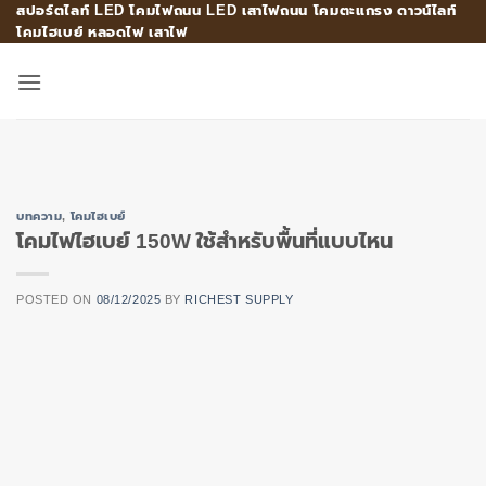
สปอร์ตไลท์ LED โคมไฟถนน LED เสาไฟถนน โคมตะแกรง ดาวน์ไลท์
Skip
โคมไฮเบย์ หลอดไฟ เสาไฟ
to
content
บทความ
,
โคมไฮเบย์
โคมไฟไฮเบย์ 150W ใช้สำหรับพื้นที่แบบไหน
POSTED ON
08/12/2025
BY
RICHEST SUPPLY