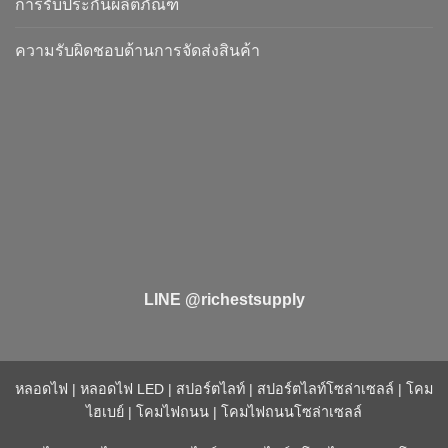
การรับประกันผลิตภัณฑ์
ความรับผิดชอบด้านการจัดส่งสินค้า
LINE @richestsupply
หลอดไฟ
|
หลอดไฟ LED
|
สปอร์ตไลท์
|
สปอร์ตไลท์โซล่าเซลล์
|
โคม
ไฮเบย์
|
โคมไฟถนน
|
โคมไฟถนนโซล่าเซลล์