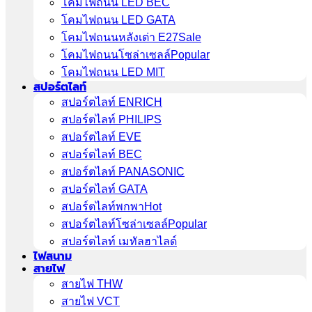
โคมไฟถนน LED BEC
โคมไฟถนน LED GATA
โคมไฟถนนหลังเต่า E27
โคมไฟถนนโซล่าเซลล์
โคมไฟถนน LED MIT
สปอร์ตไลท์
สปอร์ตไลท์ ENRICH
สปอร์ตไลท์ PHILIPS
สปอร์ตไลท์ EVE
สปอร์ตไลท์ BEC
สปอร์ตไลท์ PANASONIC
สปอร์ตไลท์ GATA
สปอร์ตไลท์พกพา
สปอร์ตไลท์โซล่าเซลล์
สปอร์ตไลท์ เมทัลฮาไลด์
ไฟสนาม
สายไฟ
สายไฟ THW
สายไฟ VCT