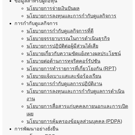
ข้อมูลสำหรับผู้ถือหุ้น
นโยบายการจ่ายเงินปันผล
นโยบายการลงทุนและการกำกับดูแลกิจการ
การกำกับดูแลกิจการ
นโยบายการกำกับดูแลกิจการที่ดี
นโยบายจรรยาบรรณในการดำเนินธุรกิจ
นโยบายการปฏิบัติต่อผู้มีส่วนได้เสีย
นโยบายเกี่ยวกับความขัดแย้งทางผลประโยชน์
นโยบายต่อต้านการทุจริตคอร์รัปชัน
นโยบายการทำรายการที่เกี่ยวโยงกัน (RPT)
นโยบายแจ้งเบาะแสและข้อร้องเรียน
นโยบายการกำกับดูแลการปฏิบัติงาน
นโยบายการลงทุนและการกำกับดูแลการดำเนิน
งาน
นโยบายการสื่อสารแก่บุคคลภายนอกและการเปิด
เผย
นโยบายการคุ้มครองข้อมูลส่วนบุคคล (PDPA)
การพัฒนาอย่างยั่งยืน