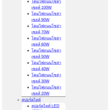
โคมไฟถนนโซล่า
เซลล์ 100W
โคมไฟถนนโซล่า
เซลล์ 90W
โคมไฟถนนโซล่า
เซลล์ 70W
โคมไฟถนนโซล่า
เซลล์ 60W
โคมไฟถนนโซล่า
เซลล์ 50W
โคมไฟถนนโซล่า
เซลล์ 40W
โคมไฟถนนโซล่า
เซลล์ 30W
โคมไฟถนนโซล่า
เซลล์ 20W
สปอร์ตไลท์
สปอร์ตไลท์ LED