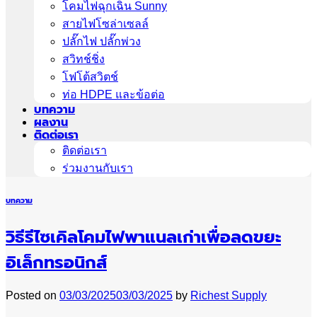
โคมไฟฉุกเฉิน Sunny
สายไฟโซล่าเซลล์
ปลั๊กไฟ ปลั๊กพ่วง
สวิทช์ชิ่ง
โฟโต้สวิตช์
ท่อ HDPE และข้อต่อ
บทความ
ผลงาน
ติดต่อเรา
ติดต่อเรา
ร่วมงานกับเรา
บทความ
วิธีรีไซเคิลโคมไฟพาแนลเก่าเพื่อลดขยะ
อิเล็กทรอนิกส์
Posted on
03/03/2025
03/03/2025
by
Richest Supply