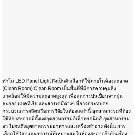
ทำไม LED Panel Light ถึงเป็นตัวเลือกที่ใช้ภายในห้องสะอาด
(Clean Room) Clean Room เป็นพื้นที่ที่มีการควบคุมสิ่ง
แวดล้อมให้มีความสะอาดสูงสุด เพื่อลดการปนเปื้อนจากฝุ่น
ละออง แบคทีเรีย และสารเคมีต่างๆ ที่อาจกระทบต่อ
กระบวนการผลิตหรือการวิจัยในห้องเหล่านี้ อุตสาหกรรมที่ต้อง
ใช้ห้องสะอาดมีตั้งแต่อุตสาหกรรมอิเล็กทรอนิกส์ อุตสาหกรรม
ยา ไปจนถึงอุตสาหกรรมอาหารและเครื่องสำอาง ดังนั้น การ
เลือกใช้วัสดุและอุปกรณ์ที่เหมาะสมในห้องสะอาดจึงเป็นเรื่อง