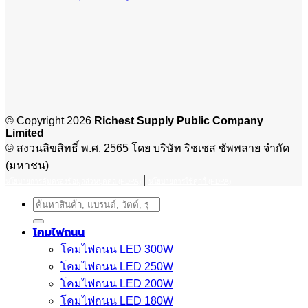
© Copyright 2026
Richest Supply Public Company
Limited
© สงวนลิขสิทธิ์ พ.ศ. 2565 โดย บริษัท ริชเชส ซัพพลาย จำกัด
(มหาชน)
|
นโยบายการคุ้มครองข้อมูลส่วนบุคคล (PDPA)
นโยบายการใช้คุกกี้ (PDPA)
Search
for:
โคมไฟถนน
โคมไฟถนน LED 300W
โคมไฟถนน LED 250W
โคมไฟถนน LED 200W
โคมไฟถนน LED 180W