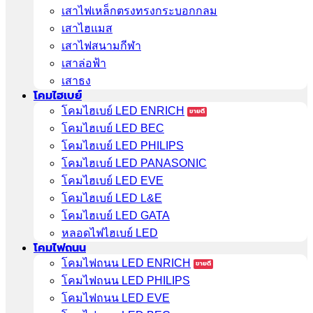
เสาไฟเหล็กตรงทรงกระบอกกลม
เสาไฮแมส
เสาไฟสนามกีฬา
เสาล่อฟ้า
เสาธง
โคมไฮเบย์
โคมไฮเบย์ LED ENRICH
โคมไฮเบย์ LED BEC
โคมไฮเบย์ LED PHILIPS
โคมไฮเบย์ LED PANASONIC
โคมไฮเบย์ LED EVE
โคมไฮเบย์ LED L&E
โคมไฮเบย์ LED GATA
หลอดไฟไฮเบย์ LED
โคมไฟถนน
โคมไฟถนน LED ENRICH
โคมไฟถนน LED PHILIPS
โคมไฟถนน LED EVE