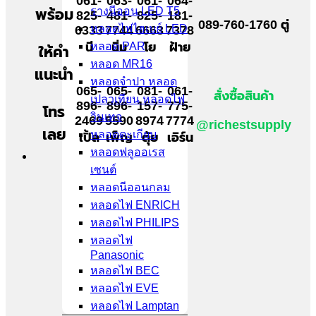
061-
063-
061-
064-
รางนีออน LED T5
พร้อม
825-
481-
825-
181-
089-760-1760 ตู่
หลอดไฟไฮเบย์ LED
6333
7744
6663
7378
นี
หลอด PAR
นิ่ม
โย
ฝ้าย
ให้คำ
หลอด MR16
แนะนำ
หลอดจำปา หลอด
065-
065-
081-
061-
สั่งซื้อสินค้า
เปลวเทียน หลอดไฟ
896-
896-
157-
775-
โทร
วินเทจ
2469
5590
8974
7774
@richestsupply
เลย
หลอดตะเกียบ
เปิ้ล
เพ็ญ
ตุ้ย
เอิร์น
หลอดฟลูออเรส
เซนต์
หลอดนีออนกลม
หลอดไฟ ENRICH
หลอดไฟ PHILIPS
หลอดไฟ
Panasonic
หลอดไฟ BEC
หลอดไฟ EVE
หลอดไฟ Lamptan