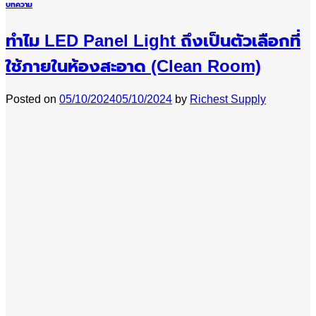
บทความ
ทำไม LED Panel Light ถึงเป็นตัวเลือกที่
ใช้ภายในห้องสะอาด (Clean Room)
Posted on
05/10/2024
05/10/2024
by
Richest Supply