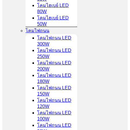
โคมไฮเบย์ LED
80W
โคมไฮเบย์ LED
50W
โคมไฟถนน
โคมไฟถนน LED
300W
โคมไฟถนน LED
250W
โคมไฟถนน LED
200W
โคมไฟถนน LED
180W
โคมไฟถนน LED
150W
โคมไฟถนน LED
120W
โคมไฟถนน LED
100W
โคมไฟถนน LED