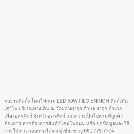
ผลงานติดตั้ง โคมไฟถนน LED 50W FILO ENRICH ติดตั้งกับ
เสาไฟ บริเวณทางเดิน ณ วัดม่อนผาจุก ตำบล ผาจุก อำเภอ
เมืองอุตรดิตถ์ จังหวัดอุตรดิตถ์ แสงสว่างเป็นไปตามที่ลูกค้า
ต้องการ หากต้องการสินค้าโคมไฟถนน หรือ ขอข้อมูลและวิธี
การใช้งาน สอบถามได้จากผู้เชี่ยวชาญ 061-775-7774