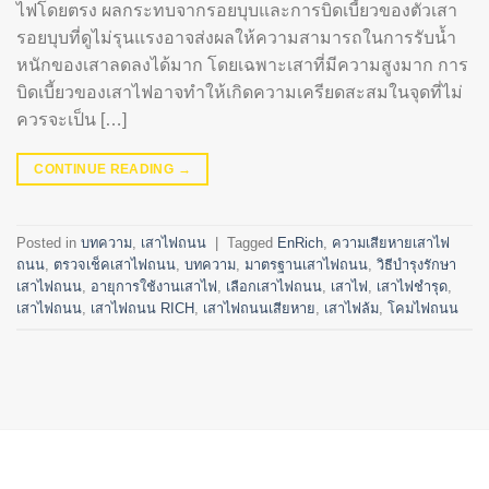
ไฟโดยตรง ผลกระทบจากรอยบุบและการบิดเบี้ยวของตัวเสา
รอยบุบที่ดูไม่รุนแรงอาจส่งผลให้ความสามารถในการรับน้ำ
หนักของเสาลดลงได้มาก โดยเฉพาะเสาที่มีความสูงมาก การ
บิดเบี้ยวของเสาไฟอาจทำให้เกิดความเครียดสะสมในจุดที่ไม่
ควรจะเป็น […]
CONTINUE READING
→
Posted in
บทความ
,
เสาไฟถนน
|
Tagged
EnRich
,
ความเสียหายเสาไฟ
ถนน
,
ตรวจเช็คเสาไฟถนน
,
บทความ
,
มาตรฐานเสาไฟถนน
,
วิธีบำรุงรักษา
เสาไฟถนน
,
อายุการใช้งานเสาไฟ
,
เลือกเสาไฟถนน
,
เสาไฟ
,
เสาไฟชำรุด
,
เสาไฟถนน
,
เสาไฟถนน RICH
,
เสาไฟถนนเสียหาย
,
เสาไฟล้ม
,
โคมไฟถนน