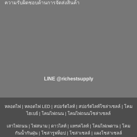
ความรับผิดชอบด้านการจัดส่งสินค้า
LINE @richestsupply
หลอดไฟ
|
หลอดไฟ LED
|
สปอร์ตไลท์
|
สปอร์ตไลท์โซล่าเซลล์
|
โคม
ไฮเบย์
|
โคมไฟถนน
|
โคมไฟถนนโซล่าเซลล์
เสาไฟถนน
|
ไฟสนาม
|
ดาวไลท์
|
แทรคไลท์
|
โคมไฟเพดาน
|
โคม
กันน้ำกันฝุ่น
|
โซล่ารูฟท็อป
|
โซล่าเซลล์
|
แผงโซล่าเซลล์