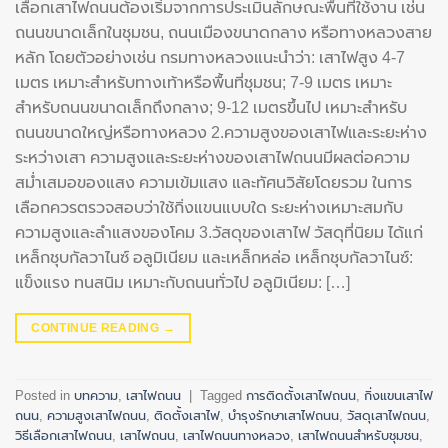
เลือกเสาไฟถนนต้องเริ่มจากการประเมินลักษณะพื้นที่ใช้งาน เช่น
ถนนขนาดเล็กในชุมชน, ถนนเมืองขนาดกลาง หรือทางหลวงสาย
หลัก โดยตัวอย่างเช่น กรมทางหลวงแนะนำว่า: เสาไฟสูง 4-7
เมตร เหมาะสำหรับทางเท้าหรือพื้นที่ชุมชน; 7-9 เมตร เหมาะ
สำหรับถนนขนาดเล็กถึงกลาง; 9-12 เมตรขึ้นไป เหมาะสำหรับ
ถนนขนาดใหญ่หรือทางหลวง 2.ความสูงของเสาไฟและระยะห่าง
ระหว่างเสา ความสูงและระยะห่างของเสาไฟถนนมีผลต่อความ
สม่ำเสมอของแสง ความเข้มแสง และทัศนวิสัยโดยรวม ในการ
เลือกควรตรวจสอบว่าใช้กิ่งแขนแบบใด ระยะห่างเหมาะสมกับ
ความสูงและลำแสงของโคม 3.วัสดุของเสาไฟ วัสดุที่นิยม ได้แก่
เหล็กชุบกัลวาไนซ์ อลูมิเนียม และเหล็กหล่อ เหล็กชุบกัลวาไนซ์:
แข็งแรง ทนสนิม เหมาะกับถนนทั่วไป อลูมิเนียม: […]
CONTINUE READING
→
Posted in
บทความ
,
เสาไฟถนน
|
Tagged
การติดตั้งเสาไฟถนน
,
กิ่งแขนเสาไฟ
ถนน
,
ความสูงเสาไฟถนน
,
ติดตั้งเสาไฟ
,
บำรุงรักษาเสาไฟถนน
,
วัสดุเสาไฟถนน
,
วิธีเลือกเสาไฟถนน
,
เสาไฟถนน
,
เสาไฟถนนทางหลวง
,
เสาไฟถนนสำหรับชุมชน
,