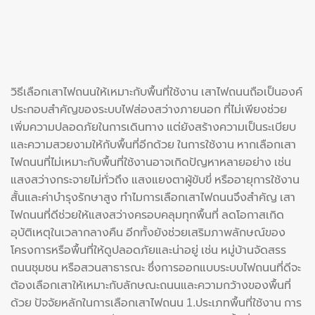
วิธีเลือกเสาไฟถนนให้เหมาะกับพื้นที่ใช้งาน เสาไฟถนนถือเป็นองค์
ประกอบสำคัญของระบบไฟส่องสว่างภายนอก ที่ไม่เพียงช่วย
เพิ่มความปลอดภัยในการเดินทาง แต่ยังสร้างความเป็นระเบียบ
และความสวยงามให้กับพื้นที่อีกด้วย ในการใช้งาน หากเลือกเสา
ไฟถนนที่ไม่เหมาะกับพื้นที่ใช้งานอาจเกิดปัญหาหลายอย่าง เช่น
แสงสว่างกระจายไม่ทั่วถึง แสงแยงตาผู้ขับขี่ หรืออายุการใช้งาน
สั้นและค่าบำรุงรักษาสูง ทำไมการเลือกเสาไฟถนนจึงสำคัญ เสา
ไฟถนนที่ดีช่วยให้แสงสว่างครอบคลุมทุกพื้นที่ ลดโอกาสเกิด
อุบัติเหตุในเวลากลางคืน อีกทั้งยังช่วยเสริมภาพลักษณ์ของ
โครงการหรือพื้นที่ให้ดูปลอดภัยและน่าอยู่ เช่น หมู่บ้านจัดสรร
ถนนชุมชน หรือสวนสาธารณะ ซึ่งการออกแบบระบบไฟถนนที่ดีจะ
ต้องเลือกเสาให้เหมาะกับลักษณะถนนและความกว้างของพื้นที่
ด้วย ปัจจัยหลักในการเลือกเสาไฟถนน 1.ประเภทพื้นที่ใช้งาน การ