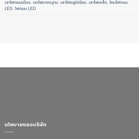
เสาไฟถนนเมือง
,
เสาไฟมาตรฐาน
,
เสาไฟอลูมิเนียม
,
เสาไฟเหล็ก
,
โคมไฟถนน
LED
,
ไฟถนน LED
นโยบายของบริษัท