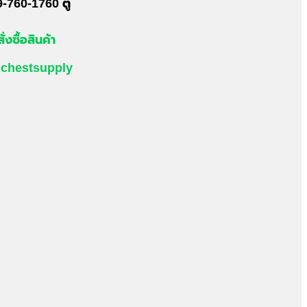
-760-1760 ตู่
สั่งซื้อสินค้า
chestsupply