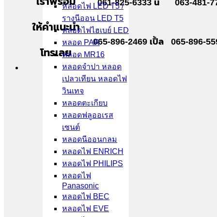
เราพร้อม
061-825-6333 นี
063-481-77
หลอดไฟ LED T5 /
รางนีออน LED T5
ให้คำแนะนำ
หลอดไฟไฮเบย์ LED
065-896-2469 เปิ้ล
065-896-55
หลอด PAR
โทรเลย
หลอด MR16
หลอดจำปา หลอด
เปลวเทียน หลอดไฟ
วินเทจ
หลอดตะเกียบ
หลอดฟลูออเรส
เซนต์
หลอดนีออนกลม
หลอดไฟ ENRICH
หลอดไฟ PHILIPS
หลอดไฟ
Panasonic
หลอดไฟ BEC
หลอดไฟ EVE