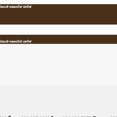
ไฮเบย์ หลอดไฟ เสาไฟ
ไฮเบย์ หลอดไฟ เสาไฟ