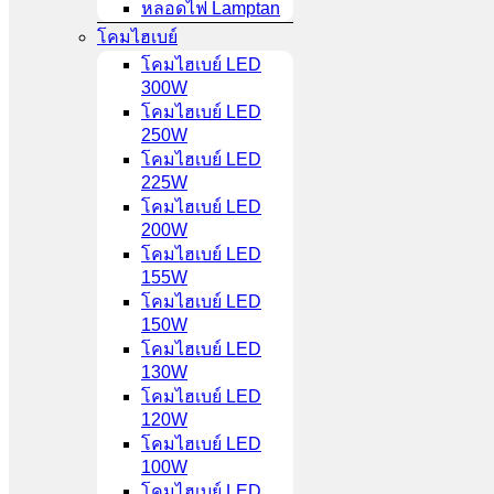
หลอดไฟ Lamptan
โคมไฮเบย์
โคมไฮเบย์ LED
300W
โคมไฮเบย์ LED
250W
โคมไฮเบย์ LED
225W
โคมไฮเบย์ LED
200W
โคมไฮเบย์ LED
155W
โคมไฮเบย์ LED
150W
โคมไฮเบย์ LED
130W
โคมไฮเบย์ LED
120W
โคมไฮเบย์ LED
100W
โคมไฮเบย์ LED