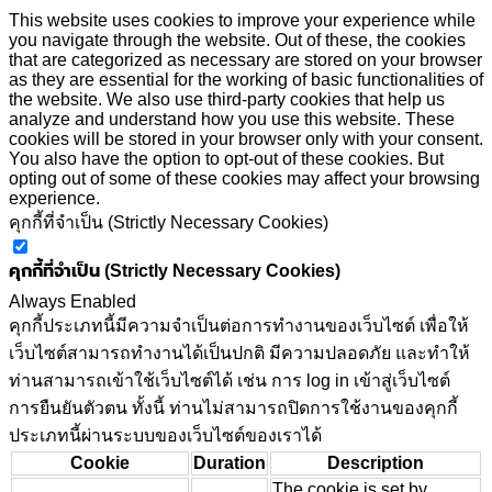
This website uses cookies to improve your experience while
you navigate through the website. Out of these, the cookies
that are categorized as necessary are stored on your browser
as they are essential for the working of basic functionalities of
the website. We also use third-party cookies that help us
analyze and understand how you use this website. These
cookies will be stored in your browser only with your consent.
You also have the option to opt-out of these cookies. But
opting out of some of these cookies may affect your browsing
experience.
คุกกี้ที่จำเป็น (Strictly Necessary Cookies)
คุกกี้ที่จำเป็น (Strictly Necessary Cookies)
Always Enabled
คุกกี้ประเภทนี้มีความจำเป็นต่อการทำงานของเว็บไซต์ เพื่อให้
เว็บไซต์สามารถทำงานได้เป็นปกติ มีความปลอดภัย และทำให้
ท่านสามารถเข้าใช้เว็บไซต์ได้ เช่น การ log in เข้าสู่เว็บไซต์
การยืนยันตัวตน ทั้งนี้ ท่านไม่สามารถปิดการใช้งานของคุกกี้
ประเภทนี้ผ่านระบบของเว็บไซต์ของเราได้
Cookie
Duration
Description
The cookie is set by