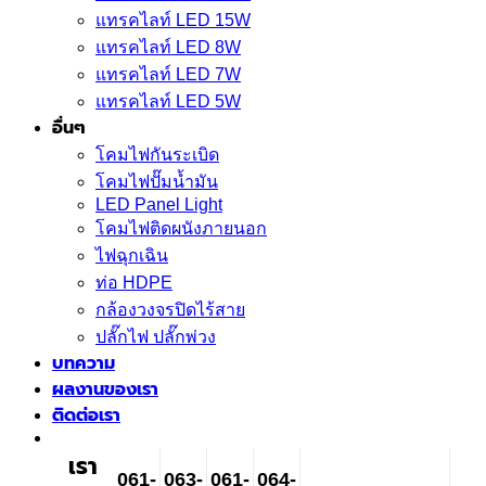
แทรคไลท์ LED 15W
แทรคไลท์ LED 8W
แทรคไลท์ LED 7W
แทรคไลท์ LED 5W
อื่นๆ
โคมไฟกันระเบิด
โคมไฟปั๊มน้ำมัน
LED Panel Light
โคมไฟติดผนังภายนอก
ไฟฉุกเฉิน
ท่อ HDPE
กล้องวงจรปิดไร้สาย
ปลั๊กไฟ ปลั๊กพ่วง
บทความ
ผลงานของเรา
ติดต่อเรา
เรา
061-
063-
061-
064-