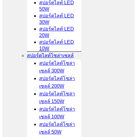
สปอร์ตไลท์ LED
50W
สปอร์ตไลท์ LED
30W
สปอร์ตไลท์ LED
20W
สปอร์ตไลท์ LED
10W
สปอร์ตไลท์โซล่าเซลล์
สปอร์ตไลท์โซล่า
เซลล์ 300W
สปอร์ตไลท์โซล่า
เซลล์ 200W
สปอร์ตไลท์โซล่า
เซลล์ 150W
สปอร์ตไลท์โซล่า
เซลล์ 100W
สปอร์ตไลท์โซล่า
เซลล์ 50W