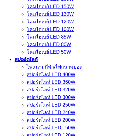
โคมไฮเบย์ LED 150W
โคมไฮเบย์ LED 130W
โคมไฮเบย์ LED 120W
โคมไฮเบย์ LED 100W
โคมไฮเบย์ LED 85W
โคมไฮเบย์ LED 80W
โคมไฮเบย์ LED 50W
สปอร์ตไลท์
ไฟสนามกีฬา/ไฟสนามบอล
สปอร์ตไลท์ LED 400W
สปอร์ตไลท์ LED 360W
สปอร์ตไลท์ LED 320W
สปอร์ตไลท์ LED 300W
สปอร์ตไลท์ LED 250W
สปอร์ตไลท์ LED 240W
สปอร์ตไลท์ LED 200W
สปอร์ตไลท์ LED 150W
สปอร์ตไลท์ LED 120W