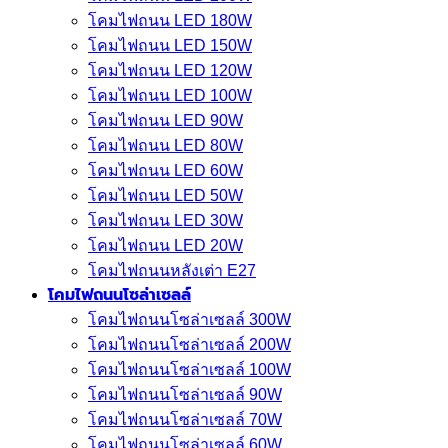
โคมไฟถนน LED 180W
โคมไฟถนน LED 150W
โคมไฟถนน LED 120W
โคมไฟถนน LED 100W
โคมไฟถนน LED 90W
โคมไฟถนน LED 80W
โคมไฟถนน LED 60W
โคมไฟถนน LED 50W
โคมไฟถนน LED 30W
โคมไฟถนน LED 20W
โคมไฟถนนหลังเต่า E27
โคมไฟถนนโซล่าเซลล์
โคมไฟถนนโซล่าเซลล์ 300W
โคมไฟถนนโซล่าเซลล์ 200W
โคมไฟถนนโซล่าเซลล์ 100W
โคมไฟถนนโซล่าเซลล์ 90W
โคมไฟถนนโซล่าเซลล์ 70W
โคมไฟถนนโซล่าเซลล์ 60W