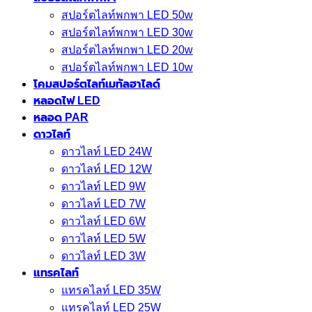
สปอร์ตไลท์พกพา LED 50w
สปอร์ตไลท์พกพา LED 30w
สปอร์ตไลท์พกพา LED 20w
สปอร์ตไลท์พกพา LED 10w
โคมสปอร์ตไลท์เมทัลฮาไลด์
หลอดไฟ LED
หลอด PAR
ดาวไลท์
ดาวไลท์ LED 24W
ดาวไลท์ LED 12W
ดาวไลท์ LED 9W
ดาวไลท์ LED 7W
ดาวไลท์ LED 6W
ดาวไลท์ LED 5W
ดาวไลท์ LED 3W
แทรคไลท์
แทรคไลท์ LED 35W
แทรคไลท์ LED 25W