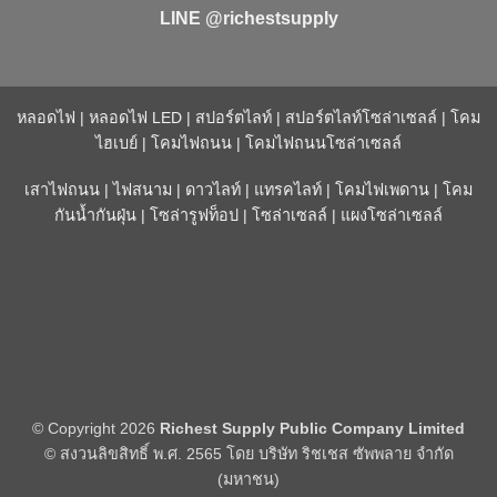
LINE @richestsupply
หลอดไฟ
|
หลอดไฟ LED
|
สปอร์ตไลท์
|
สปอร์ตไลท์โซล่าเซลล์
|
โคม
ไฮเบย์
|
โคมไฟถนน
|
โคมไฟถนนโซล่าเซลล์
เสาไฟถนน
|
ไฟสนาม
|
ดาวไลท์
|
แทรคไลท์
|
โคมไฟเพดาน
|
โคม
กันน้ำกันฝุ่น
|
โซล่ารูฟท็อป
|
โซล่าเซลล์
|
แผงโซล่าเซลล์
© Copyright 2026
Richest Supply Public Company Limited
© สงวนลิขสิทธิ์ พ.ศ. 2565 โดย บริษัท ริชเชส ซัพพลาย จำกัด
(มหาชน)