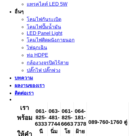
แทรคไลท์ LED 5W
อื่นๆ
โคมไฟกันระเบิด
โคมไฟปั๊มน้ำมัน
LED Panel Light
โคมไฟติดผนังภายนอก
ไฟฉุกเฉิน
ท่อ HDPE
กล้องวงจรปิดไร้สาย
ปลั๊กไฟ ปลั๊กพ่วง
บทความ
ผลงานของเรา
ติดต่อเรา
เรา
061-
063-
061-
064-
พร้อม
825-
481-
825-
181-
089-760-1760 ตู่
6333
7744
6663
7378
นี
นิ่ม
โย
ฝ้าย
ให้คำ