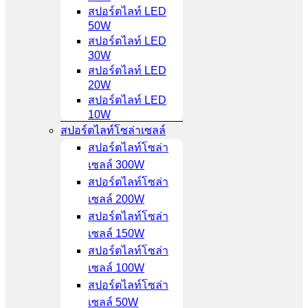
สปอร์ตไลท์ LED
50W
สปอร์ตไลท์ LED
30W
สปอร์ตไลท์ LED
20W
สปอร์ตไลท์ LED
10W
สปอร์ตไลท์โซล่าเซลล์
สปอร์ตไลท์โซล่า
เซลล์ 300W
สปอร์ตไลท์โซล่า
เซลล์ 200W
สปอร์ตไลท์โซล่า
เซลล์ 150W
สปอร์ตไลท์โซล่า
เซลล์ 100W
สปอร์ตไลท์โซล่า
เซลล์ 50W