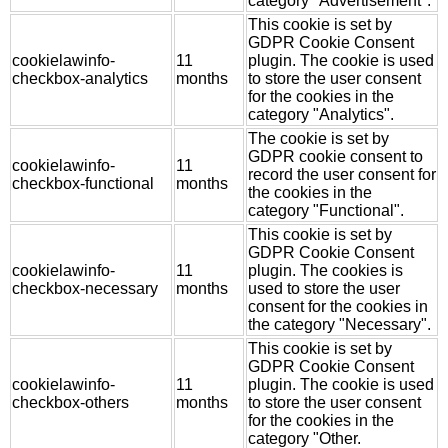
category "Advertisement".
This cookie is set by
GDPR Cookie Consent
cookielawinfo-
11
plugin. The cookie is used
checkbox-analytics
months
to store the user consent
for the cookies in the
category "Analytics".
The cookie is set by
GDPR cookie consent to
cookielawinfo-
11
record the user consent for
checkbox-functional
months
the cookies in the
category "Functional".
This cookie is set by
GDPR Cookie Consent
cookielawinfo-
11
plugin. The cookies is
checkbox-necessary
months
used to store the user
consent for the cookies in
the category "Necessary".
This cookie is set by
GDPR Cookie Consent
cookielawinfo-
11
plugin. The cookie is used
checkbox-others
months
to store the user consent
for the cookies in the
category "Other.