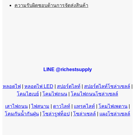
ความรับผิดชอบด้านการจัดส่งสินค้า
LINE @richestsupply
หลอดไฟ
|
หลอดไฟ LED
|
สปอร์ตไลท์
|
สปอร์ตไลท์โซล่าเซลล์
|
โคมไฮเบย์
|
โคมไฟถนน
|
โคมไฟถนนโซล่าเซลล์
เสาไฟถนน
|
ไฟสนาม
|
ดาวไลท์
|
แทรคไลท์
|
โคมไฟเพดาน
|
โคมกันน้ำกันฝุ่น
|
โซล่ารูฟท็อป
|
โซล่าเซลล์
|
แผงโซล่าเซลล์