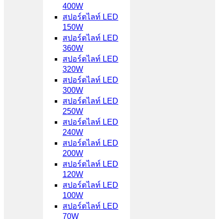
400W
สปอร์ตไลท์ LED
150W
สปอร์ตไลท์ LED
360W
สปอร์ตไลท์ LED
320W
สปอร์ตไลท์ LED
300W
สปอร์ตไลท์ LED
250W
สปอร์ตไลท์ LED
240W
สปอร์ตไลท์ LED
200W
สปอร์ตไลท์ LED
120W
สปอร์ตไลท์ LED
100W
สปอร์ตไลท์ LED
70W