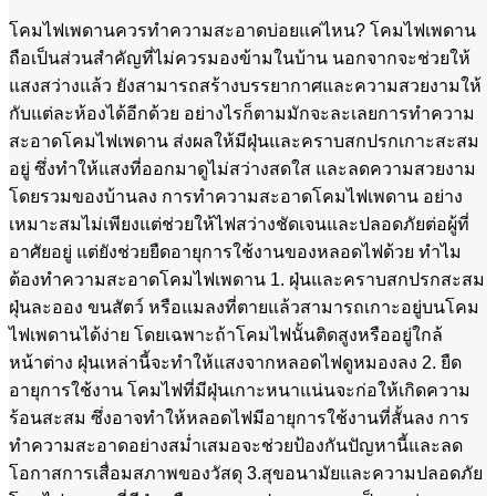
โคมไฟเพดานควรทำความสะอาดบ่อยแค่ไหน? โคมไฟเพดาน
ถือเป็นส่วนสำคัญที่ไม่ควรมองข้ามในบ้าน นอกจากจะช่วยให้
แสงสว่างแล้ว ยังสามารถสร้างบรรยากาศและความสวยงามให้
กับแต่ละห้องได้อีกด้วย อย่างไรก็ตามมักจะละเลยการทำความ
สะอาดโคมไฟเพดาน ส่งผลให้มีฝุ่นและคราบสกปรกเกาะสะสม
อยู่ ซึ่งทำให้แสงที่ออกมาดูไม่สว่างสดใส และลดความสวยงาม
โดยรวมของบ้านลง การทำความสะอาดโคมไฟเพดาน อย่าง
เหมาะสมไม่เพียงแต่ช่วยให้ไฟสว่างชัดเจนและปลอดภัยต่อผู้ที่
อาศัยอยู่ แต่ยังช่วยยืดอายุการใช้งานของหลอดไฟด้วย ทำไม
ต้องทำความสะอาดโคมไฟเพดาน 1. ฝุ่นและคราบสกปรกสะสม
ฝุ่นละออง ขนสัตว์ หรือแมลงที่ตายแล้วสามารถเกาะอยู่บนโคม
ไฟเพดานได้ง่าย โดยเฉพาะถ้าโคมไฟนั้นติดสูงหรืออยู่ใกล้
หน้าต่าง ฝุ่นเหล่านี้จะทำให้แสงจากหลอดไฟดูหมองลง 2. ยืด
อายุการใช้งาน โคมไฟที่มีฝุ่นเกาะหนาแน่นจะก่อให้เกิดความ
ร้อนสะสม ซึ่งอาจทำให้หลอดไฟมีอายุการใช้งานที่สั้นลง การ
ทำความสะอาดอย่างสม่ำเสมอจะช่วยป้องกันปัญหานี้และลด
โอกาสการเสื่อมสภาพของวัสดุ 3.สุขอนามัยและความปลอดภัย