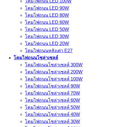
โคมไฟถนน LED 100W
โคมไฟถนน LED 90W
โคมไฟถนน LED 80W
โคมไฟถนน LED 60W
โคมไฟถนน LED 50W
โคมไฟถนน LED 30W
โคมไฟถนน LED 20W
โคมไฟถนนหลังเต่า E27
โคมไฟถนนโซล่าเซลล์
โคมไฟถนนโซล่าเซลล์ 300W
โคมไฟถนนโซล่าเซลล์ 200W
โคมไฟถนนโซล่าเซลล์ 100W
โคมไฟถนนโซล่าเซลล์ 90W
โคมไฟถนนโซล่าเซลล์ 70W
โคมไฟถนนโซล่าเซลล์ 60W
โคมไฟถนนโซล่าเซลล์ 50W
โคมไฟถนนโซล่าเซลล์ 40W
โคมไฟถนนโซล่าเซลล์ 30W