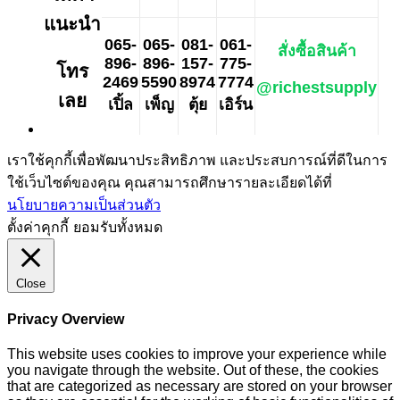
แนะนำ
065-
065-
081-
061-
สั่งซื้อสินค้า
896-
896-
157-
775-
โทร
2469
5590
8974
7774
@richestsupply
เลย
เปิ้ล
เพ็ญ
ตุ้ย
เอิร์น
เราใช้คุกกี้เพื่อพัฒนาประสิทธิภาพ และประสบการณ์ที่ดีในการ
ใช้เว็บไซต์ของคุณ คุณสามารถศึกษารายละเอียดได้ที่
นโยบายความเป็นส่วนตัว
ตั้งค่าคุกกี้
ยอมรับทั้งหมด
Close
Privacy Overview
This website uses cookies to improve your experience while
you navigate through the website. Out of these, the cookies
that are categorized as necessary are stored on your browser