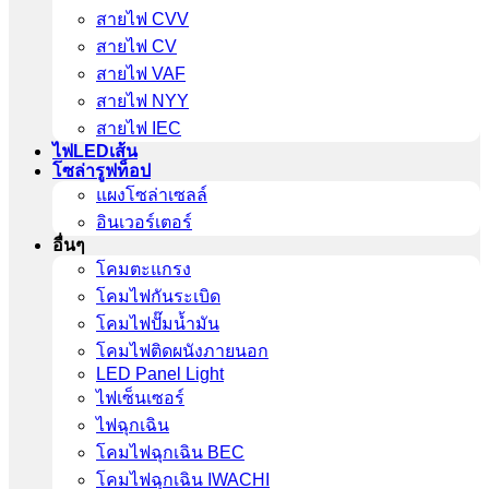
สายไฟ CVV
สายไฟ CV
สายไฟ VAF
สายไฟ NYY
สายไฟ IEC
ไฟLEDเส้น
โซล่ารูฟท็อป
แผงโซล่าเซลล์
อินเวอร์เตอร์
อื่นๆ
โคมตะแกรง
โคมไฟกันระเบิด
โคมไฟปั๊มน้ำมัน
โคมไฟติดผนังภายนอก
LED Panel Light
ไฟเซ็นเซอร์
ไฟฉุกเฉิน
โคมไฟฉุกเฉิน BEC
โคมไฟฉุกเฉิน IWACHI