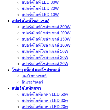
สปอร์ตไลท์ LED 30W
สปอร์ตไลท์ LED 20W
สปอร์ตไลท์ LED 10W
สปอร์ตไลท์โซล่าเซลล์
สปอร์ตไลท์โซล่าเซลล์ 300W
สปอร์ตไลท์โซล่าเซลล์ 200W
สปอร์ตไลท์โซล่าเซลล์ 150W
สปอร์ตไลท์โซล่าเซลล์ 100W
สปอร์ตไลท์โซล่าเซลล์ 50W
สปอร์ตไลท์โซล่าเซลล์ 30W
สปอร์ตไลท์โซล่าเซลล์ 20W
โซล่ารูฟท็อป แผงโซล่าเซลล์
แผงโซล่าเซลล์
อินเวอร์เตอร์
สปอร์ตไลท์พกพา
สปอร์ตไลท์พกพา LED 50w
สปอร์ตไลท์พกพา LED 30w
สปอร์ตไลท์พกพา LED 20w