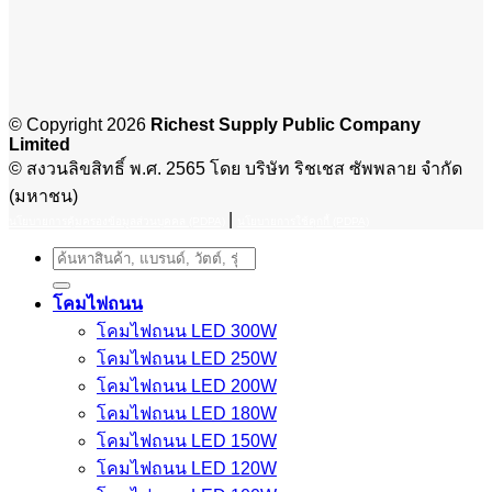
© Copyright 2026
Richest Supply Public Company
Limited
© สงวนลิขสิทธิ์ พ.ศ. 2565 โดย บริษัท ริชเชส ซัพพลาย จำกัด
(มหาชน)
|
นโยบายการคุ้มครองข้อมูลส่วนบุคคล (PDPA)
นโยบายการใช้คุกกี้ (PDPA)
Search
for:
โคมไฟถนน
โคมไฟถนน LED 300W
โคมไฟถนน LED 250W
โคมไฟถนน LED 200W
โคมไฟถนน LED 180W
โคมไฟถนน LED 150W
โคมไฟถนน LED 120W