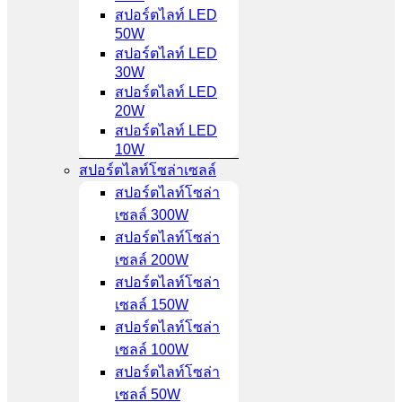
สปอร์ตไลท์ LED
50W
สปอร์ตไลท์ LED
30W
สปอร์ตไลท์ LED
20W
สปอร์ตไลท์ LED
10W
สปอร์ตไลท์โซล่าเซลล์
สปอร์ตไลท์โซล่า
เซลล์ 300W
สปอร์ตไลท์โซล่า
เซลล์ 200W
สปอร์ตไลท์โซล่า
เซลล์ 150W
สปอร์ตไลท์โซล่า
เซลล์ 100W
สปอร์ตไลท์โซล่า
เซลล์ 50W