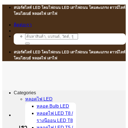
Skip
สปอร์ตไลท์ LED โคมไฟถนน LED เสาไฟถนน โคมตะแกรง ดาวน์ไลท์
to
โคมไฮเบย์ หลอดไฟ เสาไฟ
content
ติดต่อเรา
Search
for:
สปอร์ตไลท์ LED โคมไฟถนน LED เสาไฟถนน โคมตะแกรง ดาวน์ไลท์
โคมไฮเบย์ หลอดไฟ เสาไฟ
Categories
หลอดไฟ LED
หลอด Bulb LED
หลอดไฟ LED T8 /
รางนีออน LED T8
เรา
หลอดไฟ LED T5 /