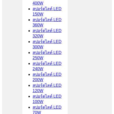
400W
สปอร์ตไลท์ LED
150W
สปอร์ตไลท์ LED
360W
สปอร์ตไลท์ LED
320W
สปอร์ตไลท์ LED
300W
สปอร์ตไลท์ LED
250W
สปอร์ตไลท์ LED
240W
สปอร์ตไลท์ LED
200W
สปอร์ตไลท์ LED
120W
สปอร์ตไลท์ LED
100W
สปอร์ตไลท์ LED
70W