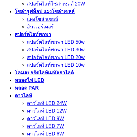
สปอร์ตไลท์โซล่าเซลล์ 20W
โซล่ารูฟท็อป แผงโซล่าเซลล์
แผงโซล่าเซลล์
อินเวอร์เตอร์
สปอร์ตไลท์พกพา
สปอร์ตไลท์พกพา LED 50w
สปอร์ตไลท์พกพา LED 30w
สปอร์ตไลท์พกพา LED 20w
สปอร์ตไลท์พกพา LED 10w
โคมสปอร์ตไลท์เมทัลฮาไลด์
หลอดไฟ LED
หลอด PAR
ดาวไลท์
ดาวไลท์ LED 24W
ดาวไลท์ LED 12W
ดาวไลท์ LED 9W
ดาวไลท์ LED 7W
ดาวไลท์ LED 6W