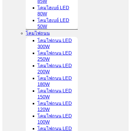
85W
โคมไฮเบย์ LED
80W
โคมไฮเบย์ LED
50W
โคมไฟถนน
โคมไฟถนน LED
300W
โคมไฟถนน LED
250W
โคมไฟถนน LED
200W
โคมไฟถนน LED
180W
โคมไฟถนน LED
150W
โคมไฟถนน LED
120W
โคมไฟถนน LED
100W
โคมไฟถนน LED