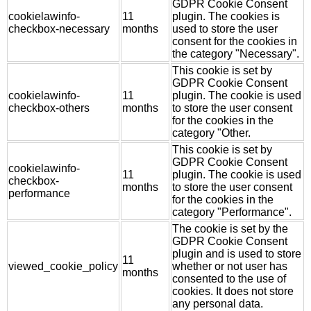
GDPR Cookie Consent
cookielawinfo-
11
plugin. The cookies is
checkbox-necessary
months
used to store the user
consent for the cookies in
the category "Necessary".
This cookie is set by
GDPR Cookie Consent
cookielawinfo-
11
plugin. The cookie is used
checkbox-others
months
to store the user consent
for the cookies in the
category "Other.
This cookie is set by
GDPR Cookie Consent
cookielawinfo-
11
plugin. The cookie is used
checkbox-
months
to store the user consent
performance
for the cookies in the
category "Performance".
The cookie is set by the
GDPR Cookie Consent
plugin and is used to store
11
viewed_cookie_policy
whether or not user has
months
consented to the use of
cookies. It does not store
any personal data.