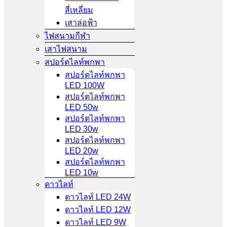
สี่เหลี่ยม
เสาล่อฟ้า
ไฟสนามกีฬา
เสาไฟสนาม
สปอร์ตไลท์พกพา
สปอร์ตไลท์พกพา
LED 100W
สปอร์ตไลท์พกพา
LED 50w
สปอร์ตไลท์พกพา
LED 30w
สปอร์ตไลท์พกพา
LED 20w
สปอร์ตไลท์พกพา
LED 10w
ดาวไลท์
ดาวไลท์ LED 24W
ดาวไลท์ LED 12W
ดาวไลท์ LED 9W