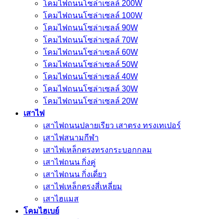
โคมไฟถนนโซล่าเซลล์ 200W
โคมไฟถนนโซล่าเซลล์ 100W
โคมไฟถนนโซล่าเซลล์ 90W
โคมไฟถนนโซล่าเซลล์ 70W
โคมไฟถนนโซล่าเซลล์ 60W
โคมไฟถนนโซล่าเซลล์ 50W
โคมไฟถนนโซล่าเซลล์ 40W
โคมไฟถนนโซล่าเซลล์ 30W
โคมไฟถนนโซล่าเซลล์ 20W
เสาไฟ
เสาไฟถนนปลายเรียว เสาตรง ทรงเทเปอร์
เสาไฟสนามกีฬา
เสาไฟเหล็กตรงทรงกระบอกกลม
เสาไฟถนน กิ่งคู่
เสาไฟถนน กิ่งเดี่ยว
เสาไฟเหล็กตรงสี่เหลี่ยม
เสาไฮแมส
โคมไฮเบย์