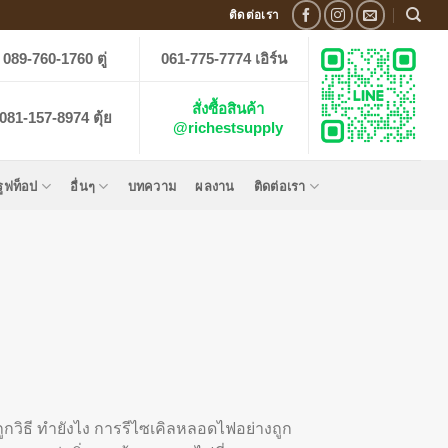
ติดต่อเรา
089-760-1760 ตู่
061-775-7774 เอิร์น
สั่งซื้อสินค้า
081-157-8974 ตุ้ย
@richestsupply
รูฟท็อป
อื่นๆ
บทความ
ผลงาน
ติดต่อเรา
กวิธี ทำยังไง การรีไซเคิลหลอดไฟอย่างถูก