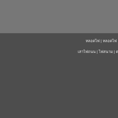
หลอดไฟ
|
หลอดไฟ
เสาไฟถนน
|
ไฟสนาม
|
ด