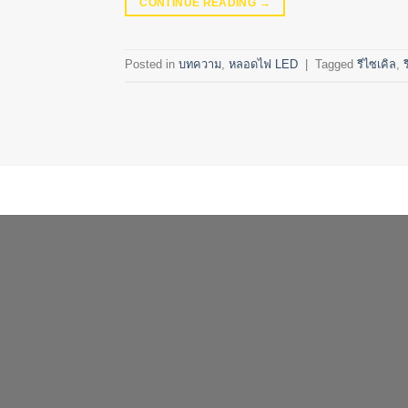
CONTINUE READING
→
Posted in
บทความ
,
หลอดไฟ LED
|
Tagged
รีไซเคิล
,