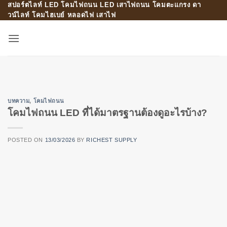
สปอร์ตไลท์ LED โคมไฟถนน LED เสาไฟถนน โคมตะแกรง ดา
Skip
วน์ไลท์ โคมไฮเบย์ หลอดไฟ เสาไฟ
to
content
บทความ
,
โคมไฟถนน
โคมไฟถนน LED ที่ได้มาตรฐานต้องดูอะไรบ้าง?
POSTED ON
13/03/2026
BY
RICHEST SUPPLY