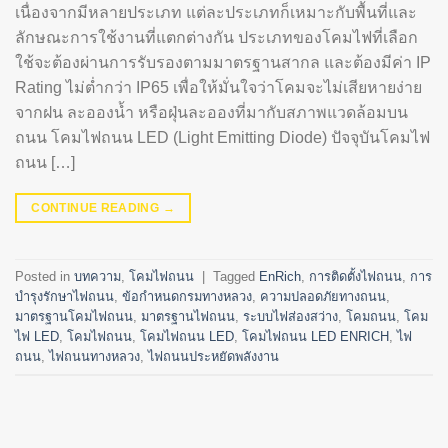
เนื่องจากมีหลายประเภท แต่ละประเภทก็เหมาะกับพื้นที่และ
ลักษณะการใช้งานที่แตกต่างกัน ประเภทของโคมไฟที่เลือก
ใช้จะต้องผ่านการรับรองตามมาตรฐานสากล และต้องมีค่า IP
Rating ไม่ต่ำกว่า IP65 เพื่อให้มั่นใจว่าโคมจะไม่เสียหายง่าย
จากฝน ละอองน้ำ หรือฝุ่นละอองที่มากับสภาพแวดล้อมบน
ถนน โคมไฟถนน LED (Light Emitting Diode) ปัจจุบันโคมไฟ
ถนน […]
CONTINUE READING
→
Posted in
บทความ
,
โคมไฟถนน
|
Tagged
EnRich
,
การติดตั้งไฟถนน
,
การ
บำรุงรักษาไฟถนน
,
ข้อกำหนดกรมทางหลวง
,
ความปลอดภัยทางถนน
,
มาตรฐานโคมไฟถนน
,
มาตรฐานไฟถนน
,
ระบบไฟส่องสว่าง
,
โคมถนน
,
โคม
ไฟ LED
,
โคมไฟถนน
,
โคมไฟถนน LED
,
โคมไฟถนน LED ENRICH
,
ไฟ
ถนน
,
ไฟถนนทางหลวง
,
ไฟถนนประหยัดพลังงาน