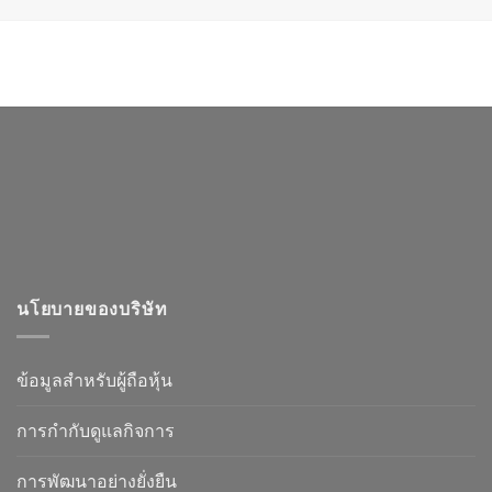
นโยบายของบริษัท
ข้อมูลสำหรับผู้ถือหุ้น
การกำกับดูแลกิจการ
การพัฒนาอย่างยั่งยืน