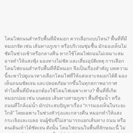
โคมไฟถนนสำหรับพื้นที่มีหมอก ควรเลือกแบบไหน? พื้นที่ที่มี
หมอกจัด เช่น เส้นทางภูเขา หรือบริเวณชุ่มชื้น มักมองเห็นไม่
ชัดในช่วงเช้าหรือกลางคืน หากใช้โคมไฟถนนไม่เหมาะสม
อาจทำให้แสงฟุ้ง มองทางไม่ชัด และเสี่ยงอุบัติเหตุ การเลือก
โคมไฟถนนสำหรับพื้นที่ที่มีหมอก จึงเป็นเรื่องสำคัญ บทความ
นี้จะพาไปดูแนวทางเลือกโคมไฟที่ให้แสงเจาะหมอกได้ดี มอง
เห็นถนนชัดเจน และปลอดภัยมากขึ้นในทุกสภาพอากาศ
ทำไมพื้นที่มีหมอกต้องใช้โคมไฟเฉพาะทาง? พื้นที่ที่เกิด
หมอกบ่อย เช่น บนดอย เส้นทางสายภูเขา พื้นที่ชุ่มน้ำ หรือ
ถนนที่ใกล้แม่น้ำ มักประสบปัญหาเรื่อง “การมองเห็นในระยะ
ใกล้” โดยเฉพาะในช่วงหัวรุ่งและกลางคืน หมอกทำให้แสง
กระเจิงและเบลอ จนผู้ขับขี่ไม่สามารถแยกเส้นทาง ถนน หรือ
คนเดินเท้าได้ชัดเจน ดังนั้น โคมไฟถนนในพื้นที่ลักษณะนี้ ไม่