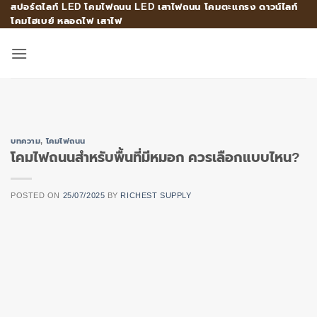
สปอร์ตไลท์ LED โคมไฟถนน LED เสาไฟถนน โคมตะแกรง ดาวน์ไลท์
Skip
โคมไฮเบย์ หลอดไฟ เสาไฟ
to
content
บทความ
,
โคมไฟถนน
โคมไฟถนนสำหรับพื้นที่มีหมอก ควรเลือกแบบไหน?
POSTED ON
25/07/2025
BY
RICHEST SUPPLY