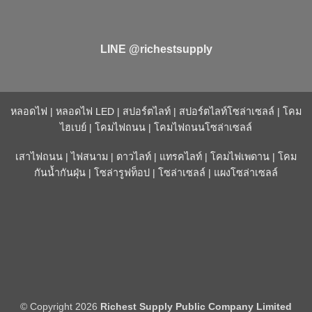
LINE @richestsupply
หลอดไฟ
|
หลอดไฟ LED
|
สปอร์ตไลท์
|
สปอร์ตไลท์โซล่าเซลล์
|
โคม
ไฮเบย์
|
โคมไฟถนน
|
โคมไฟถนนโซล่าเซลล์
เสาไฟถนน
|
ไฟสนาม
|
ดาวไลท์
|
แทรคไลท์
|
โคมไฟเพดาน
|
โคม
กันน้ำกันฝุ่น
|
โซล่ารูฟท็อป
|
โซล่าเซลล์
|
แผงโซล่าเซลล์
© Copyright 2026
Richest Supply Public Company Limited